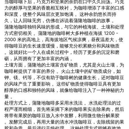
当咖啡咽下后，巧克力和坚果的余韵在口中久久回荡。巧克
力的醇厚与坚果的香脆相互映衬，为咖啡增添了丰富的口感
和深度，使整个风味层次更加饱满 。这种余韵悠长而持
久，让人回味无穷，仿佛在诉说着蒲隆地咖啡的故事 。
蒲隆地咖啡独特风味的形成，与它的种植海拔、土壤和处理
方式密切相关 。蒲隆地的咖啡树大多种植在海拔 1200 -
2000 米的高地上，高海拔地区气候凉爽，昼夜温差大，使
得咖啡豆的生长速度缓慢，能够充分积累糖分和风味物质
。这就好比一个人在成长过程中，经历了更多的沉淀和磨
砺，从而拥有了更加丰富的内涵 。
土壤方面，蒲隆地的土壤富含矿物质，尤其是火山土壤，为
咖啡树提供了丰富的养分 。火山土壤中的矿物质成分，如
钾、镁、钙等，不仅有助于咖啡树的健康生长，还对咖啡豆
的风味产生了重要影响 。这些矿物质使得咖啡豆具有更加
醇厚的口感和独特的风味，就像给咖啡注入了一种神秘的力
量 。
处理方式上，蒲隆地咖啡多采用水洗法 。水洗处理法的过
程严谨而精细，首先将采摘下来的咖啡果实去除果肉，然后
将带有果胶的咖啡豆放入水中发酵，利用微生物分解果胶
。发酵完成后，再用大量的清水冲洗咖啡豆，去除残留的果
胶和杂质，最后进行干燥处理 。这种处理方式能够有效地