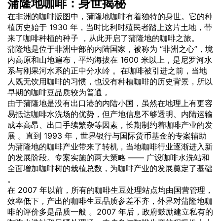
蒲隆地咖啡：身世揭秘
在非洲的咖啡版图中，蒲隆地咖啡有着独特的身世。它的种
植历史始于 1930 年，当时比利时殖民者踏上这片土地，带
来了咖啡种植的种子 ，从此开启了蒲隆地的咖啡之旅。
蒲隆地是位于非洲中部的内陆国家，被称为 “非洲之心”，境
内高原和山地遍布，平均海拔在 1600 米以上，是尼罗河水
系与刚果河水系的正中分水岭 。在咖啡被引进之前，当地
人既无饮用咖啡的习惯，也没有种植咖啡的历史背景，所以
早期的咖啡豆品质较为普通 。
由于蒲隆地是没有出口港的内陆小国，虽然在地理上有更容
易抵达咖啡水洗场的优势，但产地信息不够透明、内陆运输
成本高昂、出口手续繁杂等因素，长期制约着咖啡产业的发
展 。直到 1993 年，世界银行与国际货币基金的专案辅助
为蒲隆地的咖啡产业带来了转机，当地咖啡行业逐渐进入新
的发展阶段。专案实施的两大策略 —— 广设咖啡水洗站和
全面增加咖啡树的栽植总数，为咖啡产业的发展奠定了基础
。
在 2007 年以前，所有的咖啡生豆处理站点均由国营管理，
效率低下，产出的咖啡生豆品质参差不齐，外界对蒲隆地咖
啡的评价多是品质一般 。2007 年后，政府鼓励建立私有的