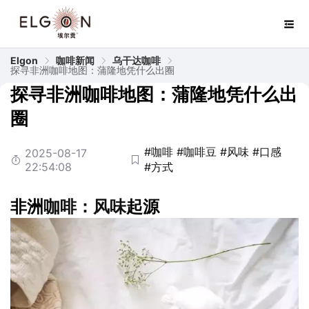
Elgon
咖啡新闻
乌干达咖啡
探寻非洲咖啡地图：蒲隆地凭什么出圈
探寻非洲咖啡地图：蒲隆地凭什么出
圈
#咖啡
#咖啡豆
#风味
#口感
2025-08-17
22:54:08
#方式
非洲
咖啡
：
风味
起源