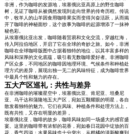
非洲，作为咖啡的发源地，埃塞俄比亚高原上的野生咖啡
树，见证了咖啡从被偶然发现到走向世界的传奇历程。传说
中，牧羊人的山羊因食用咖啡果实而变得兴奋活跃，从而揭
开了咖啡的神秘面纱，这个故事为咖啡的起源增添了一抹神
秘色彩。
从埃塞俄比亚出发，咖啡随着贸易和文化交流，穿越红海，
传入阿拉伯地区，开启了它在全球的奇妙之旅。如今，非洲
咖啡在全球咖啡版图中占据着独特的地位，以其丰富多样的
风味和深厚的文化底蕴，吸引着无数咖啡爱好者。非洲咖啡
产区众多，不同地区的咖啡因地理环境、气候条件和种植处
理
方式
的差异，展现出独一无二的风味特征，成为咖啡世界
中最具个性和魅力的存在。
五大产区巡礼：共性与差异
在非洲咖啡的璀璨星空中，埃塞俄比亚、肯尼亚、坦桑尼
亚、乌干达和蒲隆地五大产区，宛如五颗耀眼的明星，各自
散发着独特的魅力。它们在风味、种植条件和处理方法上，
既有共性，又存在明显的差异 。
埃塞俄比亚，咖啡的故乡，咖啡风味如同一场盛大的感官盛
宴。这里的咖啡带有浓郁的花香，宛如春日花园中绽放的百
花，香气四溢；水果风味也十分突出，从柑橘的清新酸爽到