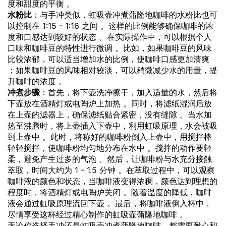
度和甜度的平衡 。
水粉比
：与手冲类似，虹吸壶冲煮蒲隆地咖啡的水粉比也可
以控制在 1:15 - 1:16 之间 。这样的比例能够确保咖啡的浓
度和口感达到较好的状态 。在实际操作中，可以根据个人
口味和咖啡豆的特性进行微调 。比如，如果咖啡豆的风味
比较浓郁，可以适当增加水的比例，使咖啡口感更加清爽
；如果咖啡豆的风味相对较淡，可以稍微减少水的用量，提
升咖啡的浓度 。
冲煮步骤
：首先，将下壶洗净擦干，加入适量的水，然后将
下壶放在酒精灯或电陶炉上加热 。同时，将滤纸湿润后放
在上壶的滤器上，确保滤纸贴合紧密，没有缝隙 。当水加
热至沸腾时，将上壶插入下壶中，利用虹吸原理，水会被吸
到上壶中 。此时，将称好的咖啡粉倒入上壶中，用搅拌棒
轻轻搅拌，使咖啡粉均匀地分布在水中 。搅拌的动作要轻
柔，避免产生过多的气泡 。然后，让咖啡粉与水充分接触
萃取，时间大约为 1 - 1.5 分钟 。在萃取过程中，可以观察
咖啡液的颜色和状态，当咖啡液变得浓稠，颜色达到理想的
程度时，将酒精灯或电陶炉关闭 。随着温度的降低，咖啡
液会通过虹吸原理流回下壶 。最后，将咖啡液倒入杯中，
尽情享受这杯经过精心制作的虹吸壶蒲隆地咖啡 。
无论你选择手冲还是虹吸壶冲煮蒲隆地咖啡，都需要耐心和