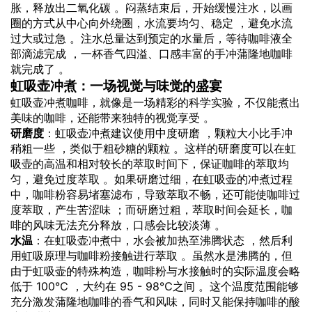
胀，释放出二氧化碳 。闷蒸结束后，开始缓慢注水，以画
圈的方式从中心向外绕圈，水流要均匀、稳定 ，避免水流
过大或过急 。注水总量达到预定的水量后，等待咖啡液全
部滴滤完成 ，一杯香气四溢、口感丰富的手冲蒲隆地咖啡
就完成了 。
虹吸壶冲煮：一场视觉与味觉的盛宴
虹吸壶冲煮咖啡，就像是一场精彩的科学实验，不仅能煮出
美味的咖啡，还能带来独特的视觉享受 。
研磨度
：虹吸壶冲煮建议使用中度研磨 ，颗粒大小比手冲
稍粗一些 ，类似于粗砂糖的颗粒 。这样的研磨度可以在虹
吸壶的高温和相对较长的萃取时间下，保证咖啡的萃取均
匀，避免过度萃取 。如果研磨过细，在虹吸壶的冲煮过程
中，咖啡粉容易堵塞滤布，导致萃取不畅，还可能使咖啡过
度萃取，产生苦涩味 ；而研磨过粗，萃取时间会延长，咖
啡的风味无法充分释放，口感会比较淡薄 。
水温
：在虹吸壶冲煮中，水会被加热至沸腾状态 ，然后利
用虹吸原理与咖啡粉接触进行萃取 。虽然水是沸腾的，但
由于虹吸壶的特殊构造，咖啡粉与水接触时的实际温度会略
低于 100℃ ，大约在 95 - 98℃之间 。这个温度范围能够
充分激发蒲隆地咖啡的香气和风味，同时又能保持咖啡的酸