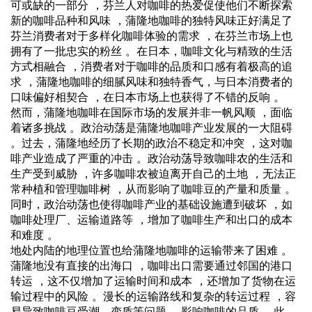
可或缺的一部分 ，芬兰人对咖啡的热爱促使他们不断探索
新的咖啡品种和风味 ，蒲隆地咖啡的独特风味正好满足了
芬兰消费者对于多样化咖啡体验的需求 ，在芬兰市场上也
拥有了一批忠实的粉丝 。在日本，咖啡文化与精致的生活
方式相融合 ，消费者对于咖啡的品质和口感有着极高的追
求 ，蒲隆地咖啡的细腻风味和独特香气，与日本消费者的
口味偏好相契合 ，在日本市场上也获得了不错的反响 。
然而，蒲隆地咖啡在国际市场的发展并非一帆风顺 ，面临
着诸多挑战 。政治动荡是蒲隆地咖啡产业发展的一大阻碍
。过去，蒲隆地经历了长期的政治不稳定和冲突 ，这对咖
啡产业造成了严重的冲击 。政治动荡导致咖啡农的生活和
生产受到威胁 ，许多咖啡农被迫离开自己的土地 ，无法正
常种植和管理咖啡树 ，从而影响了咖啡豆的产量和质量 。
同时，政治动荡也使得咖啡产业的基础设施遭到破坏 ，如
咖啡处理厂、运输道路等 ，增加了咖啡生产和出口的成本
和难度 。
地处内陆的地理位置也给蒲隆地咖啡的运输带来了困难 。
蒲隆地没有直接的出海口 ，咖啡出口需要通过邻国的港口
转运 ，这不仅增加了运输时间和成本 ，还增加了货物在运
输过程中的风险 。漫长的运输路线和复杂的转运过程 ，容
易导致咖啡豆受潮、变质等问题 ，影响咖啡的品质 。此