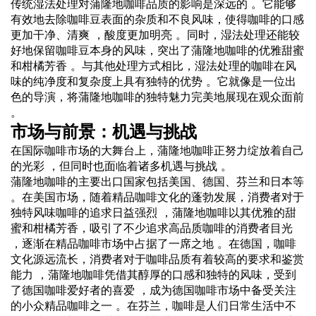
传统湿法处理对蒲隆地咖啡品质的影响是深远的 。它能够
有效地去除咖啡豆表面的杂质和不良风味，使得咖啡的口感
更加干净、清爽 ，酸度更加明亮 。同时，湿法处理还能较
好地保留咖啡豆本身的风味，突出了蒲隆地咖啡的优雅甜蜜
和柑橘芳香 。与其他处理方式相比，湿法处理的咖啡在风
味的纯净度和复杂度上具有独特的优势 。它就像是一位出
色的导演，将蒲隆地咖啡的独特魅力完美地展现在观众面前
。
市场与前景：机遇与挑战
在国际咖啡市场的大舞台上，蒲隆地咖啡正努力绽放着自己
的光彩 ，但同时也面临着诸多机遇与挑战 。
蒲隆地咖啡的主要出口国家包括美国、德国、芬兰和日本等
。在美国市场，随着精品咖啡文化的蓬勃发展，消费者对于
独特风味咖啡的追求日益强烈 ，蒲隆地咖啡以其优雅的甜
蜜和柑橘芳香，吸引了不少追求高品质咖啡的消费者目光
，逐渐在精品咖啡市场中占据了一席之地 。在德国，咖啡
文化源远流长，消费者对于咖啡品质有着较高的要求和鉴赏
能力 ，蒲隆地咖啡凭借其醇厚的口感和独特的风味，受到
了德国咖啡爱好者的喜爱 ，成为德国咖啡市场中备受关注
的小众精品咖啡之一 。在芬兰，咖啡是人们日常生活中不