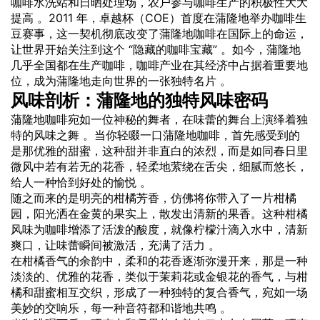
咖啡水洗站和日晒处理场，农户参与咖啡生产的积极性大大
提高 。2011 年，卓越杯（COE）首度在蒲隆地举办咖啡生
豆赛事，这一契机彻底改变了蒲隆地咖啡在国际上的命运，
让世界开始关注到这个 “隐藏的咖啡宝藏” 。如今，蒲隆地
几乎全国都在生产咖啡，咖啡产业在其经济中占据着重要地
位，成为蒲隆地走向世界的一张独特名片 。
风味剖析：蒲隆地的独特风味密码
蒲隆地咖啡宛如一位神秘的舞者，在味蕾的舞台上演绎着独
特的风味之舞 。当你轻啜一口蒲隆地咖啡，首先感受到的
是那优雅的甜蜜，这种甜并非直白的浓烈，而是如同春日里
微风中若有若无的花香，轻柔地萦绕在舌尖，细腻而悠长，
给人一种恰到好处的愉悦 。
随之而来的是明亮的柑橘芳香，仿佛将你带入了一片柑橘
园，阳光洒在金黄的果实上，散发出清新的果香。这种柑橘
风味为咖啡增添了活泼的酸度，就像柠檬汁滴入水中，清新
爽口，让味蕾瞬间被激活，充满了活力 。
在柑橘香气的余韵中，柔和的花香逐渐弥漫开来，那是一种
淡淡的、优雅的花香，类似于茉莉花或金银花的香气，与柑
橘和甜蜜相互交织，形成了一种独特的复合香气，宛如一场
美妙的交响乐，每一种音符都和谐地共鸣 。