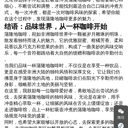
细心，不断尝试和调整，才能找到最适合自己口味的冲煮方
式 。每一次冲煮，都是一次对咖啡风味的探索，希望你能
在这个过程中，发现蒲隆地咖啡更多的魅力 。
结语：品味世界，从一杯咖啡开始
蒲隆地咖啡，宛如非洲咖啡世界中一颗被岁月雕琢的明珠，
散发着独特而迷人的魅力。它的优雅甜蜜、柑橘芳香、柔和
花香以及巧克力和坚果的余韵，构成了一曲美妙的风味交响
乐，每一个音符都跳动着大自然的馈赠和咖啡农的辛勤付出
。
当我们品味一杯蒲隆地咖啡时，不仅仅是在享受一种饮品，
更是在感受非洲大陆的独特风情和深厚文化 。它让我们仿
佛置身于蒲隆地的高地，目睹咖啡农们在阳光下辛勤劳作的
身影，领略那片土地的美丽与坚韧 。
在这里，我鼓励每一位咖啡爱好者，勇敢地迈出尝试的步
伐，去探索蒲隆地咖啡的独特风味 。无论是在家中，用手
冲壶精心萃取一杯，让细腻的风味在舌尖上缓缓绽放；还是
走进咖啡馆，点上一杯虹吸壶冲煮的蒲隆地咖啡，享受那一
场视觉与味觉的盛宴 。
微信
同时，也希望大家能够以开放的心态，去探索更多的咖啡世