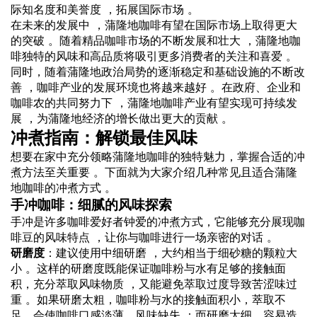
际知名度和美誉度 ，拓展国际市场 。
在未来的发展中 ，蒲隆地咖啡有望在国际市场上取得更大
的突破 。随着精品咖啡市场的不断发展和壮大 ，蒲隆地咖
啡独特的风味和高品质将吸引更多消费者的关注和喜爱 。
同时，随着蒲隆地政治局势的逐渐稳定和基础设施的不断改
善 ，咖啡产业的发展环境也将越来越好 。在政府、企业和
咖啡农的共同努力下 ，蒲隆地咖啡产业有望实现可持续发
展 ，为蒲隆地经济的增长做出更大的贡献 。
冲煮指南：解锁最佳风味
想要在家中充分领略蒲隆地咖啡的独特魅力，掌握合适的冲
煮方法至关重要 。下面就为大家介绍几种常见且适合蒲隆
地咖啡的冲煮方式 。
手冲咖啡：细腻的风味探索
手冲是许多咖啡爱好者钟爱的冲煮方式，它能够充分展现咖
啡豆的风味特点 ，让你与咖啡进行一场亲密的对话 。
研磨度
：建议使用中细研磨 ，大约相当于细砂糖的颗粒大
小 。这样的研磨度既能保证咖啡粉与水有足够的接触面
积，充分萃取风味物质 ，又能避免萃取过度导致苦涩味过
重 。如果研磨太粗，咖啡粉与水的接触面积小，萃取不
足，会使咖啡口感淡薄，风味缺失 ；而研磨太细，容易造