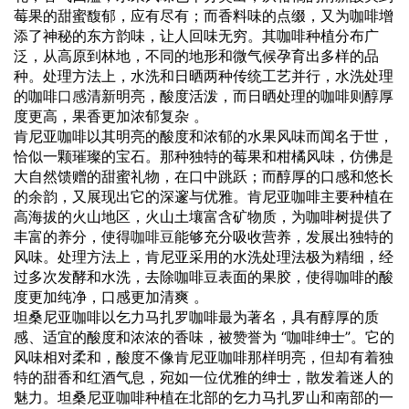
莓果的甜蜜馥郁，应有尽有；而香料味的点缀，又为咖啡增
添了神秘的东方韵味，让人回味无穷。其咖啡种植分布广
泛，从高原到林地，不同的地形和微气候孕育出多样的品
种。处理方法上，水洗和日晒两种传统工艺并行，水洗处理
的咖啡
口感
清新明亮，酸度活泼，而日晒处理的咖啡则醇厚
度更高，果香更加浓郁复杂 。
肯尼亚咖啡以其明亮的酸度和浓郁的水果风味而闻名于世，
恰似一颗璀璨的宝石。那种独特的莓果和柑橘风味，仿佛是
大自然馈赠的甜蜜礼物，在口中跳跃；而醇厚的口感和悠长
的余韵，又展现出它的深邃与优雅。肯尼亚咖啡主要种植在
高海拔的火山地区，火山土壤富含矿物质，为咖啡树提供了
丰富的养分，使得
咖啡豆
能够充分吸收营养，发展出独特的
风味。处理方法上，肯尼亚采用的水洗处理法极为精细，经
过多次发酵和水洗，去除咖啡豆表面的果胶，使得咖啡的酸
度更加纯净，口感更加清爽 。
坦桑尼亚咖啡以乞力马扎罗咖啡最为著名，具有醇厚的质
感、适宜的酸度和浓浓的香味，被赞誉为 “咖啡绅士”。它的
风味相对柔和，酸度不像肯尼亚咖啡那样明亮，但却有着独
特的甜香和红酒气息，宛如一位优雅的绅士，散发着迷人的
魅力。坦桑尼亚咖啡种植在北部的乞力马扎罗山和南部的一