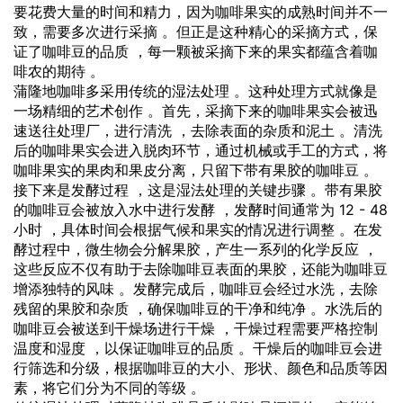
要花费大量的时间和精力，因为咖啡果实的成熟时间并不一
致，需要多次进行采摘 。但正是这种精心的采摘方式，保
证了咖啡豆的品质 ，每一颗被采摘下来的果实都蕴含着咖
啡农的期待 。
蒲隆地咖啡多采用传统的湿法处理 。这种处理方式就像是
一场精细的艺术创作 。首先，采摘下来的咖啡果实会被迅
速送往处理厂，进行清洗 ，去除表面的杂质和泥土 。清洗
后的咖啡果实会进入脱肉环节，通过机械或手工的方式，将
咖啡果实的果肉和果皮分离，只留下带有果胶的咖啡豆 。
接下来是发酵过程 ，这是湿法处理的关键步骤 。带有果胶
的咖啡豆会被放入水中进行发酵 ，发酵时间通常为 12 - 48
小时 ，具体时间会根据气候和果实的情况进行调整 。在发
酵过程中，微生物会分解果胶，产生一系列的化学反应 ，
这些反应不仅有助于去除咖啡豆表面的果胶，还能为咖啡豆
增添独特的风味 。发酵完成后，咖啡豆会经过水洗，去除
残留的果胶和杂质 ，确保咖啡豆的干净和纯净 。水洗后的
咖啡豆会被送到干燥场进行干燥 ，干燥过程需要严格控制
温度和湿度 ，以保证咖啡豆的品质 。干燥后的咖啡豆会进
行筛选和分级，根据咖啡豆的大小、形状、颜色和品质等因
素，将它们分为不同的等级 。