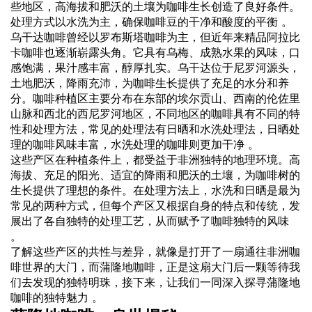
些地区，高海拔和肥沃的土壤为咖啡生长创造了良好条件。
处理方式以水洗为主，确保咖啡豆的干净和酸度的平衡 。
乌干达咖啡曾经以罗布斯塔咖啡为主，但近年来精品阿拉比
卡咖啡也逐渐崭露头角。它具有乌梅、成熟水果的风味，口
感饱满，果汁感丰富，醇厚扎实。乌干达位于尼罗河源头，
土地肥沃，降雨充沛，为咖啡生长提供了充足的水分和养
分。咖啡种植区主要分布在东部的埃尔贡山、西南的伦佐里
山脉和西北的西尼罗河地区，不同地区的咖啡具有不同的特
性和处理方法，常见的处理法有日晒和水洗处理法，日晒处
理的咖啡风味丰富，水洗处理的咖啡则更加干净 。
这些产区在种植条件上，都受益于非洲独特的地理环境。高
海拔、充足的阳光、适宜的降雨和肥沃的土壤，为咖啡树的
生长提供了理想的条件。在处理方法上，水洗和日晒是最为
常见的两种方式，但每个产区又根据自身的特点和传统，发
展出了各自独特的处理工艺，从而赋予了咖啡独特的风味
。
了解这些产区的共性与差异，就像是打开了一扇通往非洲咖
啡世界的大门，而蒲隆地咖啡，正是这扇大门后一颗等待我
们去发现的独特明珠，接下来，让我们一同深入探寻蒲隆地
咖啡的独特魅力 。