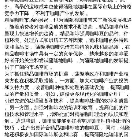
外，高昂的运输成本也使得蒲隆地咖啡在国际市场上的价格
竞争力下降 ，不利于咖啡产业的发展 。
精品咖啡市场的兴起，也为蒲隆地咖啡带来了新的发展机遇
。随着消费者对咖啡品质的要求不断提高 ，精品咖啡市场
呈现出快速增长的趋势 。精品咖啡强调咖啡豆的品种、种
植环境、处理方式和烘焙工艺等因素 ，追求咖啡的独特风
味和高品质 。蒲隆地咖啡凭借其独特的风味和高品质 ，在
精品咖啡市场中具有一定的竞争优势 。越来越多的咖啡爱
好者开始关注和尝试蒲隆地咖啡 ，为蒲隆地咖啡的发展提
供了广阔的市场空间 。
为了抓住精品咖啡市场的机遇 ，蒲隆地政府和咖啡产业相
关方也在积极采取措施 。一方面，加大对咖啡产业的投资
和支持力度 ，改善咖啡种植和处理的基础设施 ，提高咖啡
豆的产量和质量 。例如，建设更多现代化的咖啡处理厂 ，
引进先进的处理设备和技术 ，提高咖啡处理的效率和质量
。另一方面，加强对咖啡农的培训和教育 ，提高他们的种
植技术和管理水平 ，增强他们对精品咖啡理念的认识和理
解 。通过培训 ，咖啡农能够更好地掌握咖啡种植和处理的
技巧 ，生产出更符合精品咖啡标准的咖啡豆 。同时，蒲隆
地还积极参加国际咖啡展会和比赛 ，提高蒲隆地咖啡的国