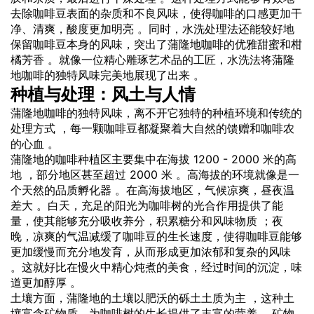
去除咖啡豆表面的杂质和不良风味，使得咖啡的口感更加干
净、清爽，酸度更加明亮 。同时，水洗处理法还能较好地
保留咖啡豆本身的风味，突出了蒲隆地咖啡的优雅甜蜜和柑
橘芳香 。就像一位精心雕琢艺术品的工匠，水洗法将蒲隆
地咖啡的独特风味完美地展现了出来 。
种植与处理：风土与人情
蒲隆地咖啡的独特风味，离不开它独特的种植环境和传统的
处理方式 ，每一颗咖啡豆都凝聚着大自然的馈赠和咖啡农
的心血 。
蒲隆地的咖啡种植区主要集中在海拔 1200 - 2000 米的高
地 ，部分地区甚至超过 2000 米 。高海拔的环境就像是一
个天然的品质孵化器 。在高海拔地区，气候凉爽，昼夜温
差大 。白天，充足的阳光为咖啡树的光合作用提供了能
量，使其能够充分吸收养分，积累糖分和风味物质 ；夜
晚，凉爽的气温减缓了咖啡豆的生长速度，使得咖啡豆能够
更加缓慢而充分地发育，从而形成更加浓郁和复杂的风味
。这就好比在慢火中精心炖煮的美食，经过时间的沉淀，味
道更加醇厚 。
土壤方面，蒲隆地的土壤以肥沃的砾土土质为主 ，这种土
壤富含矿物质，为咖啡树的生长提供了丰富的营养 。矿物