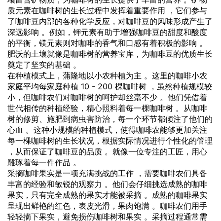
质元素在咖啡树的生长过程中发挥着重要作用 ，它们参与
了咖啡豆内部的各种化学反应，对咖啡豆的风味形成产生了
深远影响 。例如，钾元素有助于增强咖啡豆的甜度和酸度
的平衡，镁元素则对咖啡的香气和口感有着积极的影响 。
肥沃的土壤就像是咖啡树的营养宝库，为咖啡豆的优质生长
奠定了坚实的基础 。
在种植模式上，蒲隆地以小农种植为主 。这里的咖啡小农
家庭平均每家庭种植 10 - 200 棵咖啡树 ，虽然种植规模较
小，但咖啡农们对咖啡树的呵护却丝毫不少 。他们凭借着
世代相传的种植经验，精心照料着每一棵咖啡树 。从咖啡
树的修剪、施肥到病虫害防治，每一个环节都倾注了他们的
心血 。这种小规模的种植模式，使得咖啡农能够更加关注
每一棵咖啡树的生长状况，根据实际情况进行个性化的管理
，从而保证了咖啡豆的品质 。就像一位专注的工匠，用心
雕琢着每一件作品 。
采摘咖啡果实是一项充满挑战的工作 ，需要咖啡农们具备
丰富的经验和敏锐的观察力 。他们会仔细挑选成熟的咖啡
果实，只有完全成熟的果实才能被采摘 。成熟的咖啡果实
呈现出鲜艳的红色，表皮光滑，果肉饱满 。咖啡农们用手
轻轻摘下果实，避免损伤咖啡树和果实 。采摘过程通常需