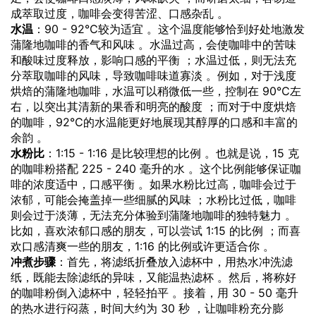
成萃取过度，咖啡会变得苦涩、口感杂乱 。
水温
：90 - 92℃较为适宜 。这个温度能够恰到好处地激发
蒲隆地咖啡的香气和风味 。水温过高，会使咖啡中的苦味
和酸味过度释放，影响口感的平衡 ；水温过低，则无法充
分萃取咖啡的风味，导致咖啡味道寡淡 。例如，对于浅度
烘焙的蒲隆地咖啡，水温可以稍微低一些，控制在 90℃左
右，以突出其清新的果香和明亮的酸度 ；而对于中度烘焙
的咖啡，92℃的水温能更好地展现其醇厚的口感和丰富的
余韵 。
水粉比
：1:15 - 1:16 是比较理想的比例 。也就是说，15 克
的咖啡粉搭配 225 - 240 毫升的水 。这个比例能够保证咖
啡的浓度适中，口感平衡 。如果水粉比过高，咖啡会过于
浓郁，可能会掩盖掉一些细腻的风味 ；水粉比过低，咖啡
则会过于淡薄，无法充分体验到蒲隆地咖啡的独特魅力 。
比如，喜欢浓郁口感的朋友，可以尝试 1:15 的比例 ；而喜
欢口感清爽一些的朋友，1:16 的比例或许更适合你 。
冲煮步骤
：首先，将滤纸折叠放入滤杯中，用热水冲洗滤
纸，既能去除滤纸的异味，又能温热滤杯 。然后，将称好
的咖啡粉倒入滤杯中，轻轻拍平 。接着，用 30 - 50 毫升
的热水进行闷蒸，时间大约为 30 秒 ，让咖啡粉充分膨