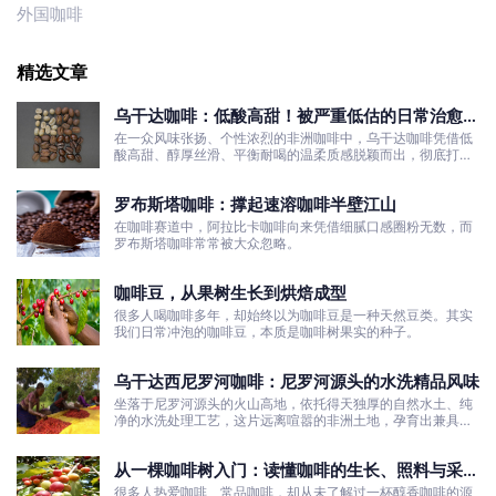
外国咖啡
精选文章
乌干达咖啡：低酸高甜！被严重低估的日常治愈口
粮豆
在一众风味张扬、个性浓烈的非洲咖啡中，乌干达咖啡凭借低
酸高甜、醇厚丝滑、平衡耐喝的温柔质感脱颖而出，彻底打破
了大众对非洲咖啡“酸涩浓烈、刺激性强”的刻板印象。
罗布斯塔咖啡：撑起速溶咖啡半壁江山
在咖啡赛道中，阿拉比卡咖啡向来凭借细腻口感圈粉无数，而
罗布斯塔咖啡常常被大众忽略。
咖啡豆，从果树生长到烘焙成型
很多人喝咖啡多年，却始终以为咖啡豆是一种天然豆类。其实
我们日常冲泡的咖啡豆，本质是咖啡树果实的种子。
乌干达西尼罗河咖啡：尼罗河源头的水洗精品风味
坐落于尼罗河源头的火山高地，依托得天独厚的自然水土、纯
净的水洗处理工艺，这片远离喧嚣的非洲土地，孕育出兼具干
净果酸、白葡萄清甜的优质咖啡豆。
从一棵咖啡树入门：读懂咖啡的生长、照料与采收
全过程
很多人热爱咖啡、常品咖啡，却从未了解过一杯醇香咖啡的源