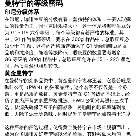
曼特宁的等级密码
印尼分级体系
在印尼，咖啡生豆的分级有着一套独特的体系，主要以瑕疵
豆的数量为主，同时兼顾规格大小。这一体系将咖啡生豆分
为 G1 - G6 六个等级 ，每个等级都有着严格的标准。其
中，G1 作为最高等级，要求在 300g 样品中，总瑕疵豆必
须少于 11 颗，这样的严格筛选确保了 G1 等级咖啡豆的高
品质和纯净度。随着等级降低，瑕疵豆的数量逐渐增多，
G6 等级的 300g 样品中，总瑕疵豆允许在 151 - 225 颗之
间，品质自然也相对较低。
黄金曼特宁
在曼特宁的众多品类中，黄金曼特宁堪称王者。它是普旺尼
咖啡公司（PWN）的独家品牌，这个名字不仅仅是一个称
谓，更是品质的象征。黄金曼特宁在 G1 等级的基础上，经
历了更为严苛的多重严格挑选。PWN 公司对其进行三次手
选，从源头确保了豆子的高品质，将咖啡的瑕疵率降到最
低，去除了泥土等杂味，同时提升了曼特宁的甜感与干净度
。
这种严格的筛选过程，使得黄金曼特宁在市场上脱颖而出，
成为众多咖啡爱好者梦寐以求的珍品。其颗粒硕大均匀、色