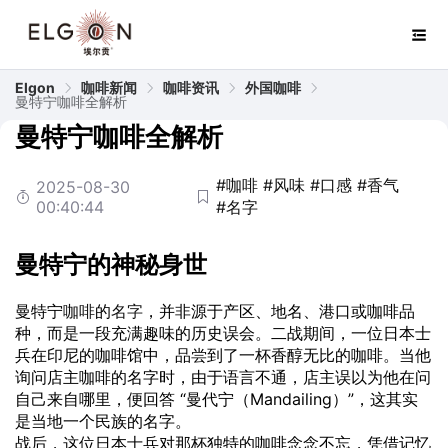
Elgon
咖啡新闻
咖啡资讯
外国咖啡
曼特宁咖啡全解析
曼特宁咖啡全解析
#咖啡
#风味
#口感
#香气
2025-08-30
00:40:44
#名字
曼特宁的神秘身世
曼特宁
咖啡
的
名字
，并非源于产区、地名、港口或咖啡品
种，而是一段充满趣味的历史误会。二战期间，一位日本士
兵在印尼的咖啡馆中，品尝到了一杯香醇无比的咖啡。当他
询问店主咖啡的名字时，由于语言不通，店主误以为他在问
自己来自哪里，便回答 “曼代宁（Mandailing）”，这其实
是当地一个民族的名字。
战后，这位日本士兵对那杯独特的咖啡念念不忘，凭借记忆