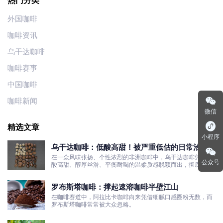
热门分类
外国咖啡
咖啡资讯
乌干达咖啡
咖啡赛事
中国咖啡
咖啡新闻
微信
精选文章
小程序
乌干达咖啡：低酸高甜！被严重低估的日常治愈口
粮豆
在一众风味张扬、个性浓烈的非洲咖啡中，乌干达咖啡凭借低
公众号
酸高甜、醇厚丝滑、平衡耐喝的温柔质感脱颖而出，彻底打破
了大众对非洲咖啡“酸涩浓烈、刺激性强”的刻板印象。
罗布斯塔咖啡：撑起速溶咖啡半壁江山
在咖啡赛道中，阿拉比卡咖啡向来凭借细腻口感圈粉无数，而
罗布斯塔咖啡常常被大众忽略。