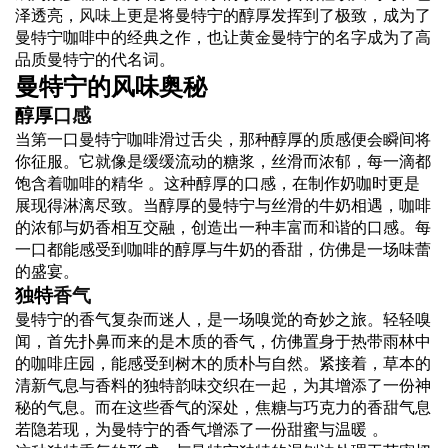
泽透亮，
风味
上更是将曼特宁的醇厚发挥到了极致，成为了
曼特宁咖啡中的经典之作，也让黄金曼特宁的名字成为了高
品质曼特宁的代名词。
曼特宁的风味奥秘
醇厚
口感
当第一口曼特宁咖啡滑过舌尖，那种醇厚的质感便会瞬间将
你征服。它就像是缓缓流动的糖浆，丝滑而浓郁，每一滴都
饱含着咖啡的精华 。这种醇厚的口感，在制作奶咖时更是
展现得淋漓尽致。当醇厚的曼特宁与丝滑的牛奶相遇，咖啡
的浓郁与奶香相互交融，创造出一种丰富而和谐的口感。每
一口都能感受到咖啡的醇厚与牛奶的香甜，仿佛是一场味蕾
的盛宴。
独特
香气
曼特宁的香气复杂而迷人，是一场嗅觉的奇妙之旅。轻轻嗅
闻，首先扑鼻而来的是木质的香气，仿佛置身于热带雨林中
的咖啡庄园，能感受到树木的质朴与自然。紧接着，草本的
清新气息与香料的独特韵味交织在一起，为其增添了一份神
秘的气息。而在这些香气的深处，焦糖与巧克力的香甜气息
若隐若现，为曼特宁的香气增添了一份甜蜜与温暖 。