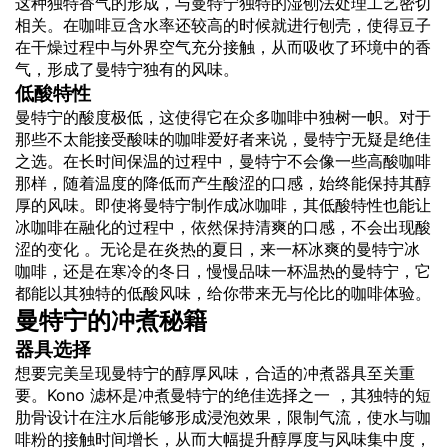
这种独特香气的形成，与曼特宁独特的湿刨法处理工艺密切
相关。在咖啡豆含水率还较高的时候就进行刨壳，使得豆子
在干燥过程中与外界空气充分接触，从而吸收了环境中的香
气，形成了曼特宁独有的风味。
低酸特性
曼特宁的酸度极低，这使得它在众多咖啡中独树一帜。对于
那些不太能接受酸味的咖啡爱好者来说，曼特宁无疑是绝佳
之选。在长时间保温的过程中，曼特宁不会像一些高酸咖啡
那样，随着温度的降低而产生酸涩的口感，始终能保持其醇
厚的风味。即使将曼特宁制作成冰咖啡，其低酸特性也能让
冰咖啡在融化的过程中，依然保持清爽的口感，不会出现酸
涩的变化 。无论是在炎热的夏日，来一杯冰爽的曼特宁冰
咖啡，还是在寒冷的冬日，慢慢品味一杯温热的曼特宁，它
都能以其独特的低酸风味，给你带来无与伦比的咖啡体验。
曼特宁的冲煮秘籍
器具选择
想要完美呈现曼特宁的醇厚风味，合适的冲煮器具至关重
要。Kono 滤杯是冲煮曼特宁的绝佳选择之一 ，其独特的短
肋骨设计在注水后能够形成浸泡效果，限制气流，使水与咖
啡粉的接触时间增长，从而大幅提升醇厚度与风味集中度，