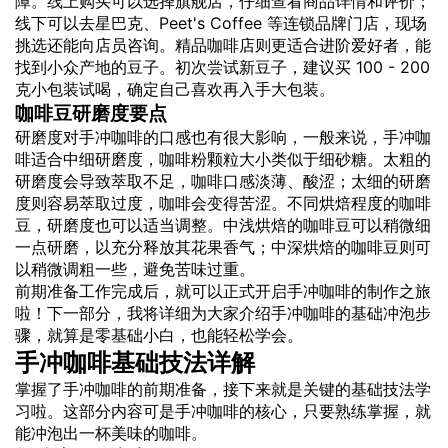
障。线上购买可以选择旗舰店，仔细查看商品详情和评价；
线下可以去星巴克、Peet's Coffee 等连锁品牌门店，现场
挑选还能向店员咨询。精品咖啡店则更适合进阶爱好者，能
找到小众产地的豆子。初次尝试新豆子，建议买 100 - 200
克小包装试喝，确定自己喜欢再入手大包装。
咖啡豆研磨度要点
研磨度对手冲咖啡的口感也有很大影响，一般来说，手冲咖
啡适合中细研磨度，咖啡粉颗粒大小类似于细砂糖。太粗的
研磨度会导致萃取不足，咖啡口感淡薄、酸涩；太细的研磨
度则容易萃取过度，咖啡会变得苦涩。不同烘焙程度的咖啡
豆，研磨度也可以适当调整。中浅烘焙的咖啡豆可以稍微细
一点研磨，以充分释放其花果香气；中深烘焙的咖啡豆则可
以稍微调粗一些，避免苦味过重。
前期准备工作完成后，就可以正式开启手冲咖啡的制作之旅
啦！下一部分，我将详细为大家介绍手冲咖啡的基础冲泡步
骤，就算是零基础小白，也能轻松学会。
手冲咖啡基础技法详解
掌握了手冲咖啡的前期准备，接下来就是关键的基础技法学
习啦。这部分内容可是手冲咖啡的核心，只要熟练掌握，就
能冲泡出一杯美味的咖啡。