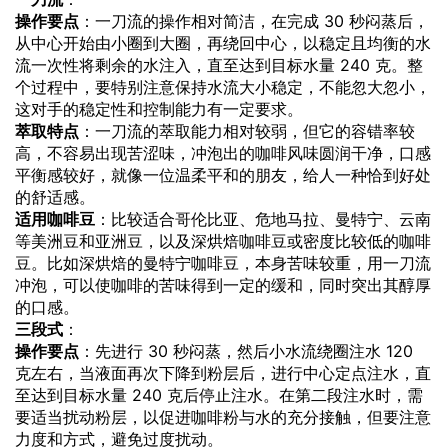
操作要点
：一刀流的操作相对简洁，在完成 30 秒闷蒸后，
从中心开始由小圈到大圈，再绕回中心，以稳定且均衡的水
流一次性将剩余的水注入，直至达到目标水量 240 克。整
个过程中，要特别注意保持水流大小稳定，不能忽大忽小，
这对手的稳定性和控制能力有一定要求。
萃取特点
：一刀流的萃取能力相对较弱，但它的容错率较
高，不容易出现苦涩味，冲泡出的咖啡风味圆润干净，口感
平衡感较好，就像一位温柔平和的朋友，给人一种恰到好处
的舒适感。
适用咖啡豆
：比较适合哥伦比亚、危地马拉、曼特宁、云南
等美洲豆和亚洲豆，以及深烘焙咖啡豆或密度比较低的咖啡
豆。比如深烘焙的曼特宁咖啡豆，本身苦味较重，用一刀流
冲泡，可以使咖啡的苦味得到一定的缓和，同时突出其醇厚
的口感。
三段式
：
操作要点
：先进行 30 秒闷蒸，然后小水流绕圈注水 120
克左右，当液面再次下降到粉层后，进行中心定点注水，直
至达到目标水量 240 克后停止注水。在第二段注水时，需
要适当扰动粉层，以促进咖啡粉与水的充分接触，但要注意
力度和方式，避免过度扰动。