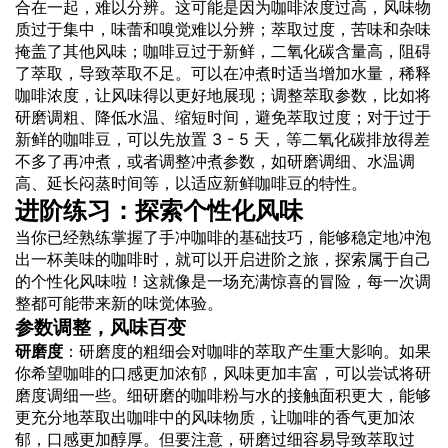
合在一起，难以分辨。这可能是因为咖啡浓度过高，风味物
质过于集中，味蕾和嗅觉难以分辨；萃取过度，苦味和杂味
掩盖了其他风味；咖啡豆过于新鲜，二氧化碳含量高，阻碍
了萃取，导致萃取不足。可以在冲煮时适当增加水量，稀释
咖啡浓度，让风味得以更好地展现；调整萃取参数，比如将
研磨调粗、降低水温、缩短时间，避免萃取过度；对于过于
新鲜的咖啡豆，可以先放置 3 - 5 天，等二氧化碳排放得差
不多了再冲煮，或者调整冲煮参数，如研磨调细、水温调
高、延长闷蒸时间等，以适应新鲜咖啡豆的特性。
进阶练习：探索个性化风味
当你已经熟练掌握了手冲咖啡的基础技巧，能够稳定地冲泡
出一杯美味的咖啡时，就可以开启进阶之旅，探索属于自己
的个性化风味啦！这就像是一场充满惊喜的冒险，每一次调
整都可能带来新的味觉体验。
参数调整，风味百变
研磨度
：研磨度的粗细会对咖啡的萃取产生重大影响。如果
你希望咖啡的口感更加浓郁，风味更加丰富，可以尝试将研
磨度调细一些。细研磨的咖啡粉与水的接触面积更大，能够
更充分地萃取出咖啡中的风味物质，让咖啡的香气更加浓
郁，口感更加醇厚。但要注意，研磨过细容易导致萃取过