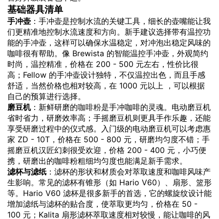
基础器具清单
手冲壶
：手冲壶是控制水流的关键工具，细长的壶嘴能让我
们更精准地控制水流速度和方向。新手建议选择带有温控功
能的手冲壶，这样可以确保水温稳定，对冲泡出稳定风味的
咖啡很有帮助。像 Brewista 的智能温控手冲壶，外观简约
时尚，温控精准，价格在 200 - 500 元左右，性价比很
高；Fellow 的手冲壶设计独特，不仅温控出色，而且手感
舒适，当然价格也相对较高，在 1000 元以上 ，可以根据
自己的预算进行选择。
磨豆机
：新鲜研磨的
咖啡粉
是手冲咖啡的灵魂。电动磨豆机
省时省力，研磨效率高；手摇磨豆机则更具手作乐趣，还能
享受研磨过程中的仪式感。入门级的电动磨豆机可以考虑惠
家 ZD - 10T，价格在 500 - 800 元，研磨均匀度不错；手
摇磨豆机汉匠幻刺很受欢迎，价格 200 - 400 元，小巧便
携，研磨出的咖啡粉粗细均匀度也能满足新手需求。
滤杯与滤纸
：滤杯的形状和材质会对萃取速度和咖啡风味产
生影响。常见的滤杯有锥形（如 Hario V60）、扇形、篮形
等。Hario V60 滤杯是很多新手的首选，它的螺旋纹设计能
增加滤纸与滤杯的贴合度，使萃取更均匀，价格在 50 -
100 元；Kalita 扇形滤杯萃取速度相对较慢，能让咖啡的风