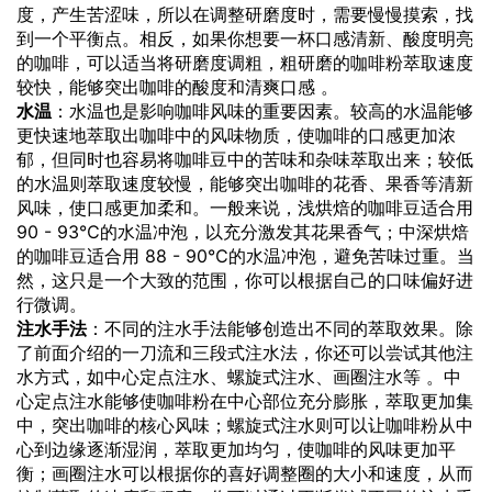
度，产生苦涩味，所以在调整研磨度时，需要慢慢摸索，找
到一个平衡点。相反，如果你想要一杯口感清新、酸度明亮
的咖啡，可以适当将研磨度调粗，粗研磨的咖啡粉萃取速度
较快，能够突出咖啡的酸度和清爽口感 。
水温
：水温也是影响咖啡风味的重要因素。较高的水温能够
更快速地萃取出咖啡中的风味物质，使咖啡的口感更加浓
郁，但同时也容易将咖啡豆中的苦味和杂味萃取出来；较低
的水温则萃取速度较慢，能够突出咖啡的花香、果香等清新
风味，使口感更加柔和。一般来说，浅烘焙的咖啡豆适合用
90 - 93℃的水温冲泡，以充分激发其花果香气；中深烘焙
的咖啡豆适合用 88 - 90℃的水温冲泡，避免苦味过重。当
然，这只是一个大致的范围，你可以根据自己的口味偏好进
行微调。
注水手法
：不同的注水手法能够创造出不同的萃取效果。除
了前面介绍的一刀流和三段式注水法，你还可以尝试其他注
水方式，如中心定点注水、螺旋式注水、画圈注水等 。中
心定点注水能够使咖啡粉在中心部位充分膨胀，萃取更加集
中，突出咖啡的核心风味；螺旋式注水则可以让咖啡粉从中
心到边缘逐渐湿润，萃取更加均匀，使咖啡的风味更加平
衡；画圈注水可以根据你的喜好调整圈的大小和速度，从而