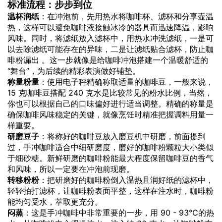
标准流程：步步到位
温杯润纸
：在冲泡前，先用热水将咖啡杯、滤杯和分享壶温
热，这样可以避免咖啡液接触冰冷的器具而迅速降温，影响
风味。同时，将滤纸放入滤杯中，用热水冲洗滤纸，一是可
以去除滤纸可能存在的异味，二是让滤纸贴合滤杯，防止咖
啡粉漏出 。这一步就像是给咖啡冲泡搭建一个温暖舒适的
“舞台”，为后续的精彩表演做好铺垫。
称量粉量
：使用电子秤精确称取适量的咖啡豆，一般来说，
15 克咖啡豆搭配 240 克水是比较常见的粉水比例，当然，
你也可以根据自己的口味偏好进行适当调整。精确的称量是
确保咖啡风味稳定的关键，就像烹饪时精准把握调料用量一
样重要。
研磨豆子
：将称好的咖啡豆放入磨豆机中研磨，前面提到
过，手冲咖啡适合中细研磨度，磨好的咖啡粉颗粒大小类似
于细砂糖。新鲜研磨的咖啡粉能最大程度保留咖啡豆的香气
和风味，所以一定要在冲泡前现磨。
转移粉粉
：把研磨好的咖啡粉倒入温热且润好纸的滤杯中，
轻轻拍打滤杯，让咖啡粉表面平整，这样在注水时，咖啡粉
能均匀受水，萃取更充分。
闷蒸
：这是手冲咖啡中非常重要的一步，用 90 - 93℃的热