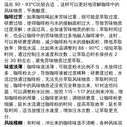
温在 90 - 93℃比较合适 ，这样可以更好地溶解咖啡中的
风味物质，平衡酸度。
咖啡过苦
：如果咖啡喝起来苦味过重，很可能是萃取过度。
研磨过细，使得咖啡粉与水的接触面积过大，导致苦味物质
过度溶解；水温过高，会加速苦味物质的析出；萃取时间过
长，也会让咖啡中的苦味物质过多地融入咖啡液中。这时，
可以将研磨度调粗，减少咖啡粉与水的接触面积，降低萃取
效率；降低水温，比如将水温调整到 88 - 90℃；缩短萃取
时间，通过控制注水速度和次数，让萃取总时长保持在 2
分 30 秒左右，避免苦味物质过度萃取。
味道淡薄
：咖啡味道淡薄，可能是粉水比例不当，水放得过
多，咖啡粉太少，导致咖啡液被过度稀释；研磨度过粗，水
流过快通过咖啡粉，无法充分萃取风味物质；萃取时间过
短，咖啡中的风味物质还没有完全释放出来。针对这些问
题，可以调整粉水比例，按照 1:15 - 1:17 的比例来冲泡，增
加咖啡粉的用量，让咖啡更浓郁；调细研磨度，让咖啡粉更
细腻，延长水流通过咖啡粉的时间，提高萃取效率；延长萃
取时间，适当放慢注水速度，增加注水次数，让萃取更充
分。
风味模糊
：有时候，冲出来的咖啡味道不清晰，各种风味混