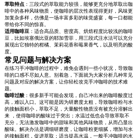
萃取特点
：三段式的萃取能力较强，能够更充分地萃取出咖
啡中的各种风味物质，使咖啡的层次性表现得更好，风味更
加复杂多样，仿佛是一场丰富多彩的味觉盛宴，每一口都能
带给你不同的惊喜。
适用咖啡豆
：适合高品质、密度高、烘焙程度比较浅的咖啡
豆，比如埃塞俄比亚的耶加雪菲，用三段式注水法可以充分
展现出它独特的柑橘、茉莉花香和莓果香气，以及明亮的酸
度。
常见问题与解决方案
在练习手冲咖啡的过程中，难免会遇到一些小状况，导致咖
啡的口感不尽如人意。别着急，下面就为大家分析几种常见
问题及对应的解决方案，让你轻松攻克手冲咖啡的技术难
题。
咖啡过酸
：很多新手可能会发现，自己冲出来的咖啡酸度过
高，难以入口。这可能是因为研磨度太粗，导致咖啡粉与水
的接触面积小，萃取不足，大量酸性物质没有被充分溶解出
来 ，使得咖啡的酸味过于突出；水温过低也会导致萃取不
充分，无法激发咖啡中的甜味和其他风味物质，从而凸显出
酸味。解决办法是调细研磨度，让咖啡粉更细腻，增加与水
的接触面积，促进萃取；适当提高水温，一般手冲咖啡的水