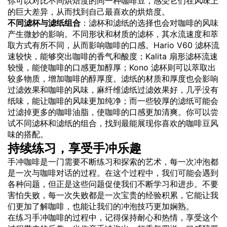
你可以对比不同烘焙度的同一种咖啡豆，感受它们在风味上
的巨大差异，从而找到自己最喜欢的烘焙度。
不同滤杯与滤纸组合
：滤杯和滤纸的选择也会对咖啡的风味
产生微妙的影响。不同形状和材质的滤杯，其水流速度和萃
取方式有所不同，从而影响咖啡的口感。Hario V60 滤杯流
速较快，能够突出咖啡的香气和酸度；Kalita 扇形滤杯流速
较慢，能使咖啡的口感更加醇厚；Kono 滤杯则可以萃取出
较多物质，增加咖啡的醇厚度。滤纸的材质和厚度也会影响
过滤效果和咖啡的风味，麻纤维滤纸过滤效果好，几乎没有
纸味，能让咖啡的风味更加纯净；而一些较厚的滤纸可能会
过滤掉更多的咖啡油脂，使咖啡的口感更加清爽。你可以尝
试不同滤杯和滤纸的组合，找到最能展现你喜欢的咖啡豆风
味的搭配。
持续练习，享受手冲乐趣
手冲咖啡是一门需要不断练习和探索的艺术，每一次冲泡都
是一次与咖啡对话的过程。在这个过程中，我们可能会遇到
各种问题，但正是这些问题促使我们不断学习和进步。不要
害怕失败，每一次失败都是一次宝贵的经验积累，它能让我
们更加了解咖啡，也能让我们的冲泡技巧更加娴熟。
在练习手冲咖啡的过程中，记得保持耐心和热情，享受这个