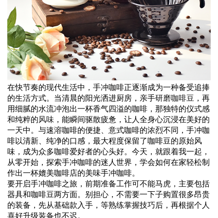
在快节奏的现代生活中，手冲咖啡正逐渐成为一种备受追捧
的生活方式。当清晨的阳光洒进厨房，亲手
研磨
咖啡豆
，再
用细腻的水流冲泡出一杯香气四溢的咖啡，那独特的仪式感
和纯粹的
风味
，能瞬间驱散疲惫，让人全身心沉浸在美好的
一天中。与速溶咖啡的便捷、意式咖啡的浓烈不同，手冲咖
啡以清新、纯净的口感，最大程度保留了咖啡豆的原始风
味，成为众多咖啡爱好者的心头好。今天，就跟着我一起，
从零开始，探索手冲咖啡的迷人世界，学会如何在家轻松制
作出一杯媲美咖啡店的美味手冲咖啡。
要开启手冲咖啡之旅，前期准备工作可不能马虎，主要包括
器具和咖啡豆两方面。别担心，不需要一下子购置很多昂贵
的装备，先从基础款入手，等熟练掌握技巧后，再根据个人
喜好升级装备也不迟。