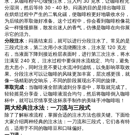
水，从咖啡粉中心缓慢注水，注入约 30 克水，让咖啡粉充
分湿润，然后等待 30 - 40 秒。闷蒸的目的是排出咖啡豆
在烘焙过程中产生的二氧化碳，使咖啡粉更好地吸收水分，
为后续的萃取做好准备。这个过程中，你会看到咖啡粉像花
朵一样慢慢膨胀，散发出迷人的香气，仿佛是咖啡在向你展
示它的活力。
分段注水
：闷蒸结束后，就可以进行分段注水了。常见的是
三段式注水，第二次用小水流绕圈注水，注水至 120 克左
右，当液面下降到接近粉层表面时，进行第三次注水，将水
注满至 240 克 。注水过程中要保持水流稳定、均匀，避免
忽大忽小，同时注意不要让水流冲到滤纸，以免影响萃取效
果。分段注水可以让咖啡的风味更加丰富，层次感更强，就
像一场精彩的交响乐，不同的阶段展现出不同的旋律。
萃取完成
：当咖啡液全部滴滤到分享壶中，萃取就完成了。
轻轻摇晃分享壶，让咖啡液混合均匀，然后将咖啡倒入咖啡
杯中，就可以尽情享受这杯亲手制作的美味手冲咖啡啦！
两大经典注水法：一刀流与三段式
除了了解标准流程，掌握合适的注水方法也很关键。下面给
大家介绍两种经典的注水法：一刀流和三段式，它们各有特
点，适用于不同的咖啡豆和口味偏好。
一刀流
：