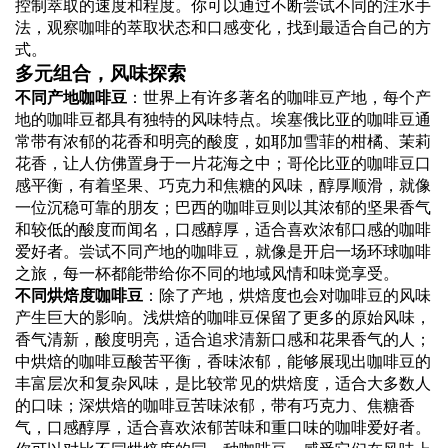
控制萃取的速度和程度。你可以通过不断尝试不同的注水手
法，观察咖啡的萃取状态和口感变化，找到最适合自己的方
式。
多元组合，风味探索
不同产地咖啡豆
：世界上有许多著名的咖啡豆产地，每个产
地的咖啡豆都具有独特的风味特点。埃塞俄比亚的咖啡豆通
常带有浓郁的花香和明亮的酸度，如耶加雪菲的柑橘、茉莉
花香，让人仿佛置身于一片花海之中；哥伦比亚的咖啡豆口
感平衡，有着坚果、巧克力和焦糖的风味，醇厚顺滑，就像
一位沉稳可靠的朋友；巴西的咖啡豆则以其浓郁的坚果香气
和较低的酸度而闻名，口感醇厚，适合喜欢浓郁口感的咖啡
爱好者。尝试不同产地的咖啡豆，就像是开启一场环球咖啡
之旅，每一杯都能带给你不同的地域风情和味觉享受。
不同烘焙度咖啡豆
：除了产地，烘焙度也会对咖啡豆的风味
产生巨大的影响。浅烘焙的咖啡豆保留了更多的原始风味，
香气清新，酸度明亮，适合追求清新口感和花果香气的人；
中烘焙的咖啡豆酸苦平衡，香味浓郁，能够展现出咖啡豆的
丰富层次和复杂风味，是比较常见的烘焙度，适合大多数人
的口味；深烘焙的咖啡豆苦味浓郁，带有巧克力、焦糖香
气，口感醇厚，适合喜欢浓郁苦味和重口味的咖啡爱好者。