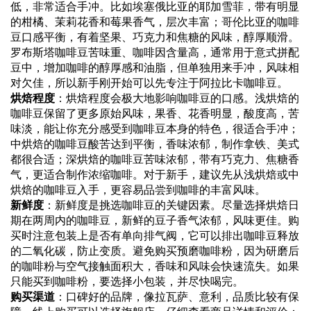
低，非常适合手冲。比如埃塞俄比亚的耶加雪菲，带有明显
的柑橘、茉莉花香和莓果香气，层次丰富；哥伦比亚的咖啡
豆口感平衡，有着坚果、巧克力和焦糖的风味，醇厚顺滑。
罗布斯塔咖啡豆苦味重、咖啡因含量高，通常用于意式拼配
豆中，增加咖啡的醇厚感和油脂，但单独用来手冲，风味相
对欠佳，所以新手刚开始可以先专注于阿拉比卡咖啡豆。
烘焙程度
：烘焙程度会极大地影响咖啡豆的口感。浅烘焙的
咖啡豆保留了更多原始风味，果香、花香明显，酸度高，苦
味淡，能让你充分感受到咖啡豆本身的特色，很适合手冲；
中烘焙的咖啡豆酸苦达到平衡，香味浓郁，制作拿铁、美式
都很合适；深烘焙的咖啡豆苦味浓郁，带有巧克力、焦糖香
气，更适合制作浓缩咖啡。对于新手，建议先从浅烘焙或中
烘焙的咖啡豆入手，更容易品尝到咖啡的丰富风味。
新鲜度
：新鲜度是挑选咖啡豆的关键因素。尽量选择烘焙日
期在两周内的咖啡豆，新鲜的豆子香气浓郁，风味更佳。购
买时注意包装上是否有单向排气阀，它可以排出咖啡豆释放
的二氧化碳，防止变质。避免购买预磨咖啡粉，因为研磨后
的咖啡粉与空气接触面积大，香味和风味会快速流失。如果
只能买到咖啡粉，要选择小包装，并尽快喝完。
购买渠道
：口碑好的品牌，像拉瓦萨、意利，品质比较有保