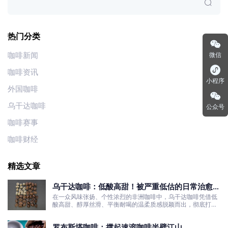
热门分类
咖啡新闻
微信
咖啡资讯
小程序
外国咖啡
乌干达咖啡
公众号
咖啡赛事
咖啡财经
精选文章
乌干达咖啡：低酸高甜！被严重低估的日常治愈口
粮豆
在一众风味张扬、个性浓烈的非洲咖啡中，乌干达咖啡凭借低
酸高甜、醇厚丝滑、平衡耐喝的温柔质感脱颖而出，彻底打破
了大众对非洲咖啡“酸涩浓烈、刺激性强”的刻板印象。
罗布斯塔咖啡：撑起速溶咖啡半壁江山