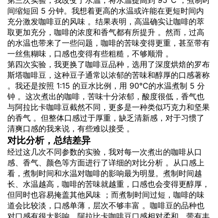
第三次实验，我改变了水温，将水温提高到 95℃ ，煮制时
间缩短回 5 分钟。我想着更高的水温或许能在更短时间内
充分激发咖啡豆的风味 。结果表明，高温确实让咖啡的萃
取更加充分，咖啡的浓度和香气都有所提升 。然而，过高
的水温也带来了一些问题，咖啡的苦味变得更重，甚至带有
一丝焦糊味，口感也变得有些粗糙，不够顺滑 。
第四次实验，我更换了咖啡豆品种，选用了深度烘焙的罗布
斯塔咖啡豆，这种豆子通常以浓郁的苦味和醇厚的口感著称
。我还是按照 1:15 的豆水比例，用 90℃的水温煮制 5 分
钟 。这次煮出的咖啡，苦味十分浓郁，酸度很低，香气也
与阿拉比卡咖啡豆截然不同，更多是一种类似巧克力和坚果
的香气 。但整体口感过于厚重，缺乏清新感，对于习惯了
清爽口感的我来说，有些难以接受 。
对比分析，总结差异
经过这几次不同参数的实验，我对每一次煮出的咖啡从口
感、香气、颜色等方面进行了详细的对比分析 。从口感上
看，煮制时间和水温对咖啡的影响最为明显。煮制时间越
长、水温越高，咖啡的苦味就越重，口感也会变得更醇厚，
但同时也容易掩盖其他风味 ；而煮制时间过短，咖啡的味
道会比较淡，口感单薄，层次不够丰富 。咖啡豆的品种也
对口感有很大影响，阿拉比卡咖啡豆口感相对柔和，带有丰