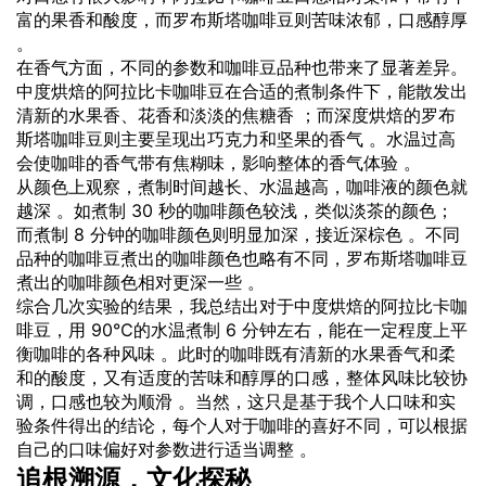
富的果香和酸度，而罗布斯塔咖啡豆则苦味浓郁，口感醇厚
。
在香气方面，不同的参数和咖啡豆品种也带来了显著差异。
中度烘焙的阿拉比卡咖啡豆在合适的煮制条件下，能散发出
清新的水果香、花香和淡淡的焦糖香 ；而深度烘焙的罗布
斯塔咖啡豆则主要呈现出巧克力和坚果的香气 。水温过高
会使咖啡的香气带有焦糊味，影响整体的香气体验 。
从颜色上观察，煮制时间越长、水温越高，咖啡液的颜色就
越深 。如煮制 30 秒的咖啡颜色较浅，类似淡茶的颜色；
而煮制 8 分钟的咖啡颜色则明显加深，接近深棕色 。不同
品种的咖啡豆煮出的咖啡颜色也略有不同，罗布斯塔咖啡豆
煮出的咖啡颜色相对更深一些 。
综合几次实验的结果，我总结出对于中度烘焙的阿拉比卡咖
啡豆，用 90℃的水温煮制 6 分钟左右，能在一定程度上平
衡咖啡的各种风味 。此时的咖啡既有清新的水果香气和柔
和的酸度，又有适度的苦味和醇厚的口感，整体风味比较协
调，口感也较为顺滑 。当然，这只是基于我个人口味和实
验条件得出的结论，每个人对于咖啡的喜好不同，可以根据
自己的口味偏好对参数进行适当调整 。
追根溯源，文化探秘