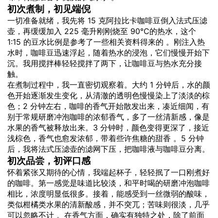
初次煮制，初见端倪
一切准备就绪，我先将 15 克阿拉比卡咖啡豆倒入法式压滤
壶，再缓缓加入 225 毫升刚刚烧至 90℃的热水，这个
1:15 的豆水比例是参考了一些相关资料得来的 。刚注入热
水时，咖啡豆迅速浮起，随着热水的浸泡，它们慢慢开始下
沉。我用搅拌棒轻轻搅拌了两下，让咖啡豆与热水充分接
触。
在煮制过程中，我一直密切观察着。大约 1 分钟后，水的颜
色开始逐渐发生变化，从清澈的透明色慢慢染上了淡淡的棕
色；2 分钟左右，咖啡的香气开始散发出来，凑近细闻，有
别于常规研磨冲泡咖啡的浓郁香气，多了一丝清新感，像是
水果的香气被释放出来。3 分钟时，颜色变得更深了，接近
浅棕色，香气也愈发浓郁，带着些许焦糖的甜香 。5 分钟
后，我将法式压滤壶的滤网下压，把咖啡液与咖啡豆分离。
初次品尝，初评口感
怀着紧张又期待的心情，我端起杯子，轻轻抿了一口刚煮好
的咖啡。第一感觉是味道比较淡，和平时喝的研磨冲泡咖啡
相比，浓度明显低很多。接着，能感受到一丝微弱的酸味，
类似柑橘类水果的清新酸感，并不突兀；苦味则很淡，几乎
可以忽略不计 。在香气方面，确实有独特之处，除了前面