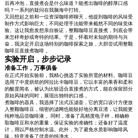
后再冲泡，直接煮会是什么味道？能煮出咖啡的醇厚
口感
吗？一系列的疑问在我脑海中打转。
又回想起之前和一位资深咖啡师聊天，他提到咖啡的
风味
受
制作方式影响巨大，不同处理手法能带来截然不同的味觉体
验。这让我愈发想亲自验证，整颗咖啡豆直接煮，到底会带
来怎样奇妙或奇特的结果。于是，怀着对未知的期待与兴
奋，我决定开启这场特别的咖啡探索之旅，大胆尝试用整颗
咖啡豆直接煮咖啡 。
实验开启，步步记录
准备工作，万事俱备
在正式开始实验前，我精心挑选了实验所需的材料。咖啡豆
选用了中度烘焙的阿拉比卡咖啡豆，它以丰富的果香和柔和
的酸度闻名，被认为比较适合直接煮的方式，能在保留部分
原始风味的同时，展现出独特的口感 。
煮咖啡的器具，我选择了法式压滤壶，它的宽口设计方便放
入整颗咖啡豆，细密的滤网也能较好地分离豆渣，让我能更
纯粹地品尝咖啡液 。同时，准备了高精度电子秤，精确称
取咖啡豆和水的重量，保证实验的准确性；还备好了温度
计，用以严格控制水温。此外，为了避免水质影响咖啡风
味，特意准备了优质的纯净水 。