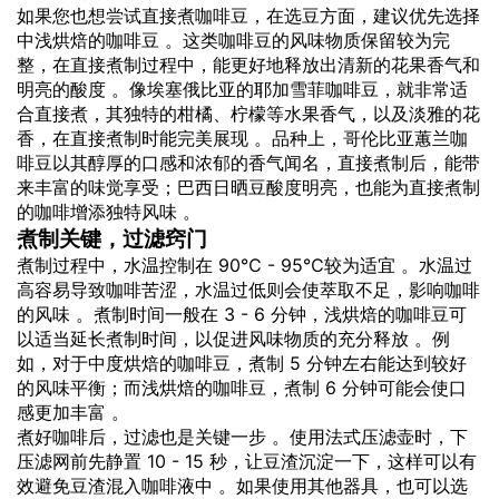
如果您也想尝试直接煮咖啡豆，在选豆方面，建议优先选择
中浅烘焙的咖啡豆 。这类咖啡豆的风味物质保留较为完
整，在直接煮制过程中，能更好地释放出清新的花果香气和
明亮的酸度 。像埃塞俄比亚的耶加雪菲咖啡豆，就非常适
合直接煮，其独特的柑橘、柠檬等水果香气，以及淡雅的花
香，在直接煮制时能完美展现 。品种上，哥伦比亚蕙兰咖
啡豆以其醇厚的口感和浓郁的香气闻名，直接煮制后，能带
来丰富的味觉享受；巴西日晒豆酸度明亮，也能为直接煮制
的咖啡增添独特风味 。
煮制关键，过滤窍门
煮制过程中，水温控制在 90℃ - 95℃较为适宜 。水温过
高容易导致咖啡苦涩，水温过低则会使萃取不足，影响咖啡
的风味 。煮制时间一般在 3 - 6 分钟，浅烘焙的咖啡豆可
以适当延长煮制时间，以促进风味物质的充分释放 。例
如，对于中度烘焙的咖啡豆，煮制 5 分钟左右能达到较好
的风味平衡；而浅烘焙的咖啡豆，煮制 6 分钟可能会使口
感更加丰富 。
煮好咖啡后，过滤也是关键一步 。使用法式压滤壶时，下
压滤网前先静置 10 - 15 秒，让豆渣沉淀一下，这样可以有
效避免豆渣混入咖啡液中 。如果使用其他器具，也可以选