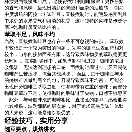
释放更为缓慢和自然 。这使得煮出的咖啡保留了更多原始
的香气和风味，呈现出清新的果酸和丝滑的油脂感 。例如
中度烘焙的阿拉比卡咖啡豆，直接煮制时，能明显感受到其
中浓郁的水果香气和淡淡的花香，这种独特的风味是传统研
磨冲泡咖啡所无法比拟的 。
萃取不足，风味不均
当然，直接煮咖啡豆也存在一些不可忽视的缺点 。萃取效
率较低是一个较为突出的问题 。完整的咖啡豆表面积相对
较小，与水的接触面积有限，这导致风味物质的萃取需要更
长时间 。在实际操作中，如果煮制时间过短，咖啡的浓度
会很淡，无法达到理想的口感；而煮制时间过长，又容易使
咖啡产生苦涩味，掩盖其他风味 。而且，由于咖啡豆与水
的接触难以做到完全均匀，容易导致风味不均衡 。可能会
出现部分咖啡豆萃取过度，使咖啡带有过重的苦味；而部分
咖啡豆萃取不足，使得咖啡的酸味过于尖锐，口感不够醇厚
。此外，与研磨冲泡的咖啡相比，直接煮的咖啡口感会显得
比较粗糙，缺乏细腻的层次感 ，对于追求高品质咖啡体验
的人来说，这可能是难以接受的 。
经验技巧，实用分享
选豆要点，烘焙讲究