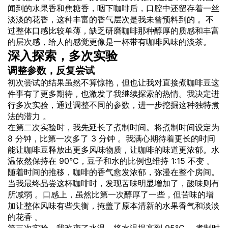
闻到的水果香和焦糖香，咽下咖啡后，口腔中还留存着一丝
淡淡的花香，这种丰富的香气层次是我未曾预料到的 。不
过整体口感比较单薄，缺乏研磨咖啡那种醇厚的质感和丰富
的层次感，给人的感觉更像是一杯带有咖啡风味的淡茶。
深入探索，多次实验
调整参数，反复尝试
初次尝试的结果虽然不算惊艳，但也让我对直接煮咖啡豆这
件事有了更多期待，也激发了我继续探索的热情。我决定进
行多次实验，通过调整不同的参数，进一步挖掘这种独特煮
法的潜力 。
在第二次实验时，我先延长了煮制时间。将煮制时间设定为
8 分钟，比第一次多了 3 分钟 。我满心期待着更长的时间
能让咖啡豆释放出更多风味物质，让咖啡的味道更浓郁。水
温依然保持在 90℃，豆子和水的比例也维持 1:15 不变 。
随着时间的推移，咖啡的香气愈发浓郁，弥漫在整个房间。
当我最终品尝这杯咖啡时，发现苦味明显增加了，酸味则有
所减弱 。口感上，虽然比第一次醇厚了一些，但苦味的增
加让整体风味有些失衡，掩盖了原本清新的水果香气和淡淡
的花香 。