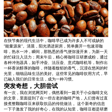
在快节奏的现代生活中，咖啡早已成为许多人不可或缺的
“能量源泉”。清晨，阳光洒进厨房，简单撕开一包速溶咖
啡，热水一冲，瞬间，那熟悉的
香气
便弥漫开来，为新一天
的忙碌注入活力；周末午后，精心将
咖啡豆
研磨成粉，通过
各种冲泡器具，如手冲壶、法压壶、意式咖啡机等，制作出
一杯香浓醇厚的咖啡，伴随着馥郁的香气，沉浸在悠闲的时
光里，细细品味生活的美好。这些常见的咖啡饮用方式，早
已融入我们的日常生活，成为一种习惯。
突发奇想，大胆尝试
有一次，我在浏览网页时，偶然看到一篇关于小众咖啡文化
的文章，里面提到了在一些古老的咖啡产地，人们曾有过直
接煮整颗咖啡豆来获取饮品的传统做法 。这个新奇的信息
一下子激发了我的好奇心，在我的认知里，咖啡豆都是研磨