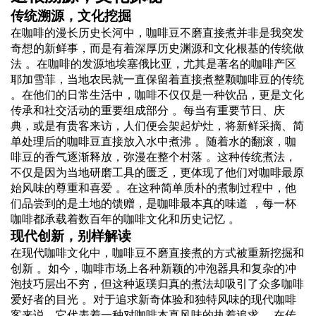
传统溯源，文化挖掘
在咖啡的漫长历史长河中，咖啡豆不磨直接煮并非是我突发
奇想的新鲜事，而是有着深厚历史渊源和文化根基的传统做
法 。在咖啡的发源地埃塞俄比亚，尤其是著名的咖啡产区
耶加雪菲，当地农民就一直保留着直接煮整颗咖啡豆的传统
。在他们的日常生活中，咖啡不仅仅是一种饮品，更是文化
传承和社交活动的重要组成部分 。每当有重要节日、庆
典，或是有贵客来访，人们便会架起炉灶，将新鲜采摘、简
单处理后的咖啡豆直接放入水中煮沸 。随着水的翻滚，咖
啡豆的香气逐渐释放，弥漫在整个村落 。这种传统煮法，
不仅是因为当地研磨工具的匮乏，更体现了他们对咖啡最原
始风味的尊重和喜爱 。在这种简单质朴的煮制过程中，他
们品尝到的是土地的馈赠，是咖啡最本真的味道 ，每一杯
咖啡都承载着数百年的咖啡文化和历史记忆 。
现代创新，别样解读
在现代咖啡文化中，咖啡豆不磨直接煮的方式被重新挖掘和
创新 。如今，咖啡市场上各种新颖的冲泡器具和复杂的冲
泡技巧层出不穷，但这种返璞归真的煮法却吸引了众多咖啡
爱好者的目光 。对于追求新奇体验和独特风味的现代咖啡
客来说，它代表着一种对咖啡本真风味的执着追求 。在传