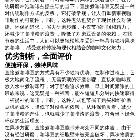
统研磨冲泡咖啡占据主导的当下，直接煮咖啡豆无疑是一种
对传统制作方式的反叛 。它打破常规，让人们重新审视咖
啡制作的可能性 。同时，这种煮法也契合了现代社会对便
捷、环保的追求 。省去研磨步骤，不仅节省时间和精力，
还减少了咖啡粉的浪费 ，降低了对磨豆设备的依赖 。在快
节奏的生活中，人们可以更轻松地享受到一杯具有独特风味
的咖啡 ，感受这种传统与现代相结合的咖啡文化魅力 。
优劣剖析，全面评价
便捷环保，独特风味
直接煮咖啡豆的方式具有不少独特优势。在制作过程上，它
极大地简化了流程 。无需繁琐的研磨步骤，直接将咖啡豆
放入水中煮制即可，对于那些追求效率、早上时间紧张的上
班族来说，这无疑是一种福音，能在短短几分钟内快速获得
一杯提神的咖啡 。同时，这种方式也节省了购买和维护磨
豆机的成本，降低了对设备的依赖 。从环保角度看，减少
了咖啡粉的产生，也就减少了咖啡渣的浪费，符合当下绿色
环保的生活理念 。
在风味方面，直接煮咖啡豆能带来与众不同的体验 。由于
没有经过研磨，咖啡豆的细胞壁未被完全破坏，风味物质的