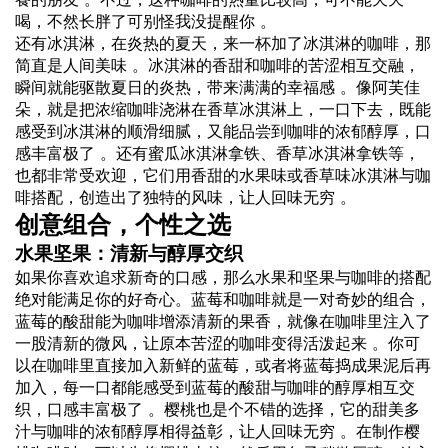
喝，不然长胖了可别怪我没提醒你 。
还有冰淇淋，在炎热的夏天，来一杯加了冰淇淋的咖啡，那
简直是人间美味 。冰淇淋的香甜和咖啡的苦涩相互交融，
瞬间就能驱散夏日的炎热，带来满满的幸福感 。像阿芙佳
朵，就是把浓缩咖啡浇淋在香草冰淇淋上，一口下去，既能
感受到冰淇淋的顺滑细腻，又能品尝到咖啡的浓郁醇厚，口
感丰富极了 。还有蜜瓜冰淇淋拿铁、香草冰淇淋拿铁等，
也都非常受欢迎，它们用香甜的水果味或香草味冰淇淋与咖
啡搭配，创造出了独特的风味，让人回味无穷 。
创意组合，个性之选
水果坚果：清新与醇厚交织
如果你喜欢追求新奇的口感，那么水果和坚果与咖啡的搭配
绝对能满足你的好奇心。蓝莓和咖啡就是一对奇妙的组合，
蓝莓的酸甜能为咖啡增添清新的果香，就像在咖啡里注入了
一股清新的微风，让原本苦涩的咖啡变得活泼起来 。你可
以在咖啡里直接加入新鲜的蓝莓，或者将蓝莓捣成果泥后再
加入，每一口都能感受到蓝莓的酸甜与咖啡的醇厚相互交
织，口感丰富极了 。樱桃也是个不错的选择，它的甜美多
汁与咖啡的浓郁醇厚相得益彰，让人回味无穷 。在制作樱