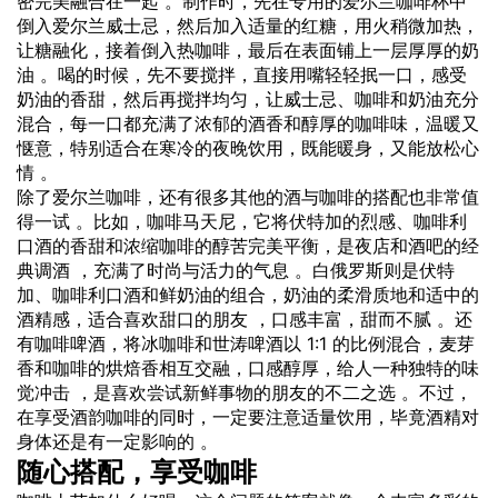
密完美融合在一起 。制作时，先在专用的爱尔兰咖啡杯中
倒入爱尔兰威士忌，然后加入适量的红糖，用火稍微加热，
让糖融化，接着倒入热咖啡，最后在表面铺上一层厚厚的奶
油 。喝的时候，先不要搅拌，直接用嘴轻轻抿一口，感受
奶油的香甜，然后再搅拌均匀，让威士忌、咖啡和奶油充分
混合，每一口都充满了浓郁的酒香和醇厚的咖啡味，温暖又
惬意，特别适合在寒冷的夜晚饮用，既能暖身，又能放松心
情 。
除了爱尔兰咖啡，还有很多其他的酒与咖啡的搭配也非常值
得一试 。比如，咖啡马天尼，它将伏特加的烈感、咖啡利
口酒的香甜和浓缩咖啡的醇苦完美平衡，是夜店和酒吧的经
典调酒 ，充满了时尚与活力的气息 。白俄罗斯则是伏特
加、咖啡利口酒和鲜奶油的组合，奶油的柔滑质地和适中的
酒精感，适合喜欢甜口的朋友 ，口感丰富，甜而不腻 。还
有咖啡啤酒，将冰咖啡和世涛啤酒以 1:1 的比例混合，麦芽
香和咖啡的烘焙香相互交融，口感醇厚，给人一种独特的味
觉冲击 ，是喜欢尝试新鲜事物的朋友的不二之选 。不过，
在享受酒韵咖啡的同时，一定要注意适量饮用，毕竟酒精对
身体还是有一定影响的 。
随心搭配，享受咖啡