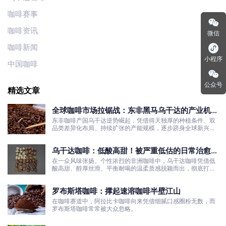
咖啡赛事
咖啡资讯
微信
咖啡新闻
小程序
中国咖啡
公众号
精选文章
全球咖啡市场拉锯战：东非黑马乌干达的产业机遇
与发展真相
东非咖啡产国乌干达逆势崛起，凭借得天独厚的种植条件、双
品类差异化布局、持续扩张的产能规模，逐步跻身全球新兴咖
啡核心产区行列。
乌干达咖啡：低酸高甜！被严重低估的日常治愈口
粮豆
在一众风味张扬、个性浓烈的非洲咖啡中，乌干达咖啡凭借低
酸高甜、醇厚丝滑、平衡耐喝的温柔质感脱颖而出，彻底打破
了大众对非洲咖啡“酸涩浓烈、刺激性强”的刻板印象。
罗布斯塔咖啡：撑起速溶咖啡半壁江山
在咖啡赛道中，阿拉比卡咖啡向来凭借细腻口感圈粉无数，而
罗布斯塔咖啡常常被大众忽略。