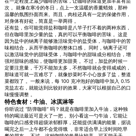
在一定程度上减少咖啡的苦味，让咖啡的味道更加丰富有层
次 。就像在寒冷的冬日，点上一支温暖的香薰蜡烛，那种
温馨的氛围扑面而来。而且，肉桂还具有一定的保健作用，
对身体有好处，简直是一举两得 。
还有盐，你可能觉得盐和咖啡是八竿子打不着的两种东西，
但在咖啡里加少量的盐，真的可以平衡咖啡的苦味 。这是
因为盐中的钠离子能够激活味觉中的盐受体，与咖啡中的苦
味相结合，从而平衡咖啡的整体口感 。同时，钠离子还可
以激活味觉中的甜味受体，与咖啡中的甜味成分相结合，增
强对甜味的感知，使咖啡更加甜美 。不过，加盐的时候一
定要注意量，千万不能加太多，不然咖啡就会变得咸咸的，
那味道可就一言难尽了，就像炒菜时不小心放多了盐，整道
菜都毁了 。一般来说，每 100 克冲泡好的咖啡中加入 0.15
克盐左右，就能达到比较好的效果，大家可以根据自己的口
味慢慢调整 。
特色食材：牛油、冰淇淋等
你听说过 “防弹咖啡” 吗？就是在咖啡里加入牛油，这种独
特的喝法最近可是火了一把 。别小看这一勺牛油，它能让
咖啡的口感变得超级浓郁醇厚，还能提供满满的能量，据说
喝完之后一上午都不会觉得饿 ，非常适合早上没时间吃早
餐的朋友 。不过，这种咖啡的热量比较高，可不能天天