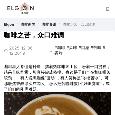
Elgon
咖啡新闻
咖啡资讯
咖啡之苦，众口难调
咖啡之苦，众口难调
#咖啡
#风味
#口感
#苦味
#
2025-12-06
12:26:19
香甜
咖啡
星人都懂这种痛：揣着热咖啡奔工位，盼着一口提神，
结果
苦味
炸舌，脸直接皱成核桃。身边搭子们全在和咖啡苦
较劲——有人说黑咖像“渡劫”，有人笑称是“浓缩苦水”。可
那股焦香醇厚实在勾人，怎么把苦咖啡救回“好喝赛道”，成
了咱们的刚需难题。