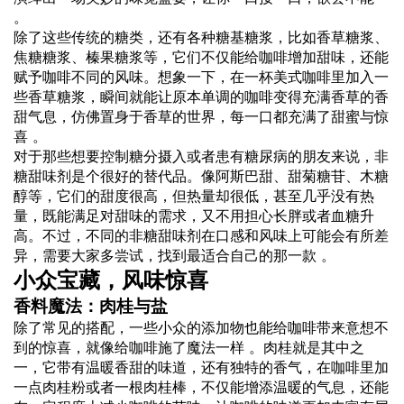
。
除了这些传统的糖类，还有各种糖基糖浆，比如香草糖浆、
焦糖糖浆、榛果糖浆等，它们不仅能给咖啡增加甜味，还能
赋予咖啡不同的风味。想象一下，在一杯美式咖啡里加入一
些香草糖浆，瞬间就能让原本单调的咖啡变得充满香草的香
甜气息，仿佛置身于香草的世界，每一口都充满了甜蜜与惊
喜 。
对于那些想要控制糖分摄入或者患有糖尿病的朋友来说，非
糖甜味剂是个很好的替代品。像阿斯巴甜、甜菊糖苷、木糖
醇等，它们的甜度很高，但热量却很低，甚至几乎没有热
量，既能满足对甜味的需求，又不用担心长胖或者血糖升
高。不过，不同的非糖甜味剂在口感和风味上可能会有所差
异，需要大家多尝试，找到最适合自己的那一款 。
小众宝藏，风味惊喜
香料魔法：肉桂与盐
除了常见的搭配，一些小众的添加物也能给咖啡带来意想不
到的惊喜，就像给咖啡施了魔法一样 。肉桂就是其中之
一，它带有温暖香甜的味道，还有独特的香气，在咖啡里加
一点肉桂粉或者一根肉桂棒，不仅能增添温暖的气息，还能