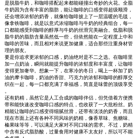
是脱脂牛奶，和咖啡搭配起来都能碰撞出奇妙的火花。全脂
牛奶因为含有丰富的脂肪，能让咖啡的
口感
变得超级顺滑，
还会增添浓郁的奶香，就像给咖啡披上了一层温暖的毛毯，
像拿铁咖啡，就是以意式浓缩咖啡与牛奶的经典组合，每一
口都能感受到咖啡的醇厚与牛奶的丝滑完美融合。低脂和脱
脂牛奶的脂肪含量虽然低一些，但依然能在一定程度上中和
咖啡的苦味，而且相对来说更加健康，适合那些注重身材管
理的朋友。
要是你追求更浓郁的口感，奶油绝对是不二之选。在咖啡里
加一点奶油，瞬间就能提升咖啡的浓郁度和丰富度，让咖啡
变得更加奢华。想象一下，在寒冷的冬日，喝上一杯加了奶
油的摩卡咖啡，奶油的
香甜
、巧克力的浓郁和咖啡的醇厚交
织在一起，每一口都充满了幸福感，简直是味蕾的顶级享受
。
还有奶精，虽然它是人工合成的咖啡伴侣，但凭借着方便携
带和能快速改变咖啡口感的特点，也收获了一大批粉丝。奶
精能让咖啡的口感变得细腻丝滑，还带有淡淡的奶香，而且
现在市面上还有各种不同
风味
的奶精，像香草味、焦糖味、
榛果味等等，可以满足大家对不同口味的需求。不过，奶精
中含有反式脂肪酸，过量食用对健康不太友好，所以可不能