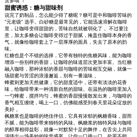
贪多哦 ！
甜蜜诱惑：糖与甜味剂
说完了奶制品，怎么能少得了糖呢？糖可是中和咖啡苦味的
“元老级” 选手。白砂糖是最常见的，它能迅速溶解在咖啡
里，让咖啡变得甜甜的，苦味自然就被弱化了 。不过要注
意，加太多糖会让咖啡变得过于甜腻，掩盖住咖啡本身的香
气，就像给咖啡套上了一层厚厚的面具，失去了原本的韵
味。
红糖也是个不错的选择，它带有独特的焦糖风味，能为咖啡
增添一份别样的香甜，让咖啡的味道层次更加丰富。当红糖
融入咖啡，那种浓郁的香甜与咖啡的苦味相互交融，就像一
场甜蜜与苦涩的浪漫邂逅，别有一番滋味 。
蜂蜜则更加天然健康，它的甜度适中，还带有淡淡的花香
味，给咖啡带来一种清新自然的甜味。在温热的咖啡里加入
一勺蜂蜜，搅拌均匀，蜂蜜的香甜慢慢散发出来，与咖啡的
香气相互缠绕，喝上一口，仿佛能感受到春天里花朵绽放的
美好 。
枫糖浆也是咖啡的绝佳伴侣，它具有浓郁的枫糖香味，甜而
不腻，能为咖啡带来独特的风味。枫糖浆的独特风味与咖啡
的醇厚相得益彰，就像一对默契十足的舞伴，在舌尖上共同
演绎出一场美妙的味觉盛宴，让你一口接一口，欲罢不能