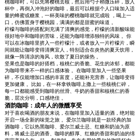
桃咖啡时，可以先将樱桃去核，然后用勺子稍微压碎，放入
杯中，再倒入冲泡好的咖啡，最后可以根据个人口味加入适
量的蜂蜜或糖浆，一杯美味的樱桃咖啡就完成啦 ，喝上一
口，仿佛置身于樱桃园，满满的都是甜蜜的味道 。
柠檬与咖啡的搭配则充满了清爽的感觉，柠檬的清新酸味能
很好地中和咖啡的苦味，还能为咖啡增添独特的风味 。你
可以在冰咖啡里挤入一些柠檬汁，或者放入一片柠檬片，瞬
间就能让咖啡变得清爽宜人，特别适合在炎热的夏天饮用，
就像一阵清凉的海风，吹散了夏日的燥热 。
坚果也是咖啡的好搭档，核桃仁的香脆、花生的浓郁，都能
为咖啡带来不一样的口感体验 。在咖啡里加入一些坚果
碎，不仅能增加口感的丰富度，还能补充营养，让咖啡变得
更加健康 。比如，在一杯拿铁咖啡上撒上一些核桃仁碎，
每一口都能感受到咖啡的丝滑、牛奶的香甜和核桃仁的香
脆，层次分明，口感绝佳 。
酒韵咖啡：成年人的微醺享受
对于喜欢喝酒的朋友来说，在咖啡里加入适量的酒，绝对能
开启一场全新的味觉之旅 。爱尔兰咖啡就是一款经典的加
酒咖啡，它以热黑咖啡、爱尔兰威士忌、红糖和奶油为原
料，将威士忌的酒香、咖啡的醇厚、红糖的香甜和奶油的绵