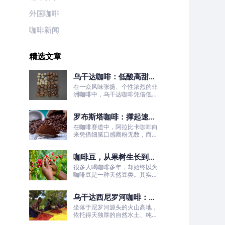
外国咖啡
咖啡新闻
精选文章
乌干达咖啡：低酸高甜！
被严重低估的日常治愈口
在一众风味张扬、个性浓烈的非
粮豆
洲咖啡中，乌干达咖啡凭借低酸
高甜、醇厚丝滑、平衡耐喝的温
柔质感脱颖而出，彻底打破了大
罗布斯塔咖啡：撑起速溶
众对非洲咖啡“酸涩浓烈、刺激
性强”的刻板印象。
咖啡半壁江山
在咖啡赛道中，阿拉比卡咖啡向
来凭借细腻口感圈粉无数，而罗
布斯塔咖啡常常被大众忽略。
咖啡豆，从果树生长到烘
焙成型
很多人喝咖啡多年，却始终以为
咖啡豆是一种天然豆类。其实我
们日常冲泡的咖啡豆，本质是咖
啡树果实的种子。
乌干达西尼罗河咖啡：尼
罗河源头的水洗精品风味
坐落于尼罗河源头的火山高地，
依托得天独厚的自然水土、纯净
的水洗处理工艺，这片远离喧嚣