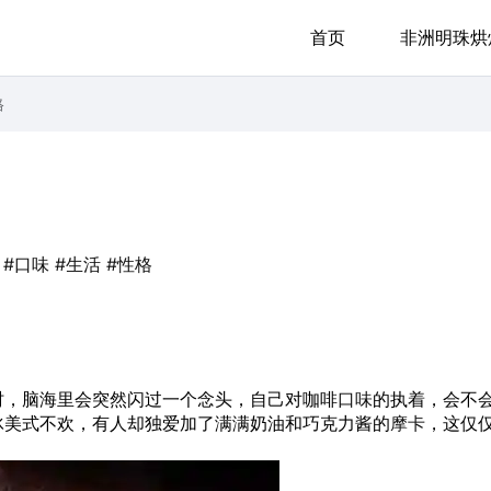
首页
非洲明珠烘
格
#口味
#生活
#性格
时，脑海里会突然闪过一个念头，自己对咖啡
口味
的执着，会不
冰美式不欢，有人却独爱加了满满奶油和巧克力酱的
摩卡
，这仅