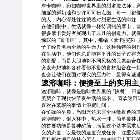
摩卡咖啡，宛如咖啡世界里的甜蜜魔法师，
细腻的鲜奶油和少许可可粉点缀，每一口都像
的人，内心深处往往藏着对甜蜜生活的向往，
在他们眼中，生活就像一杯待调制的摩卡，需
很多摩卡爱好者展现出了非凡的创造力。就
惊叹的 “咖啡画” 。其中，那幅《摩卡丽
予了经典名画全新的生命力。这种独特的创作
在生活中，他们也总是能将平凡的日子过得
的搭配，而是大胆地将不同风格的元素融合在
突发奇想地将各种看似不搭的食材组合在一
也会让他们在面对现实的压力时，显得有些逃
速溶咖啡：便捷至上的实用主
速溶咖啡，就像是咖啡世界里的 “快餐”，
美契合了现代快节奏生活的需求 。喜欢速溶
喜欢在繁琐的事情上浪费时间 。
在忙碌的早晨，当阳光还未完全驱散夜色的
速溶咖啡，倒入杯中，热水一冲，简单搅拌几
的首要功能是提神醒脑，满足这个基本需求
义的态度，以最快的速度完成任务，注重实
直接抓住项目的核心要点，快速制定出可行的