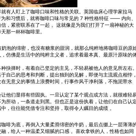
早就有人盯上了咖啡口味和性格的关联。英国临床心理学家拉马
行为和习惯后，就将咖啡口味与常见的 7 种性格特征 —— 内向、
信，紧密联系在了一起 。这就像是为我们打开了一扇神秘的大
每天那一杯杯咖啡里。
没有奶泡的绵密，也没有糖浆的甜润，就那么纯粹地将咖啡豆的原
人，仿佛是
生活
中的纯粹主义者，追求着最本真、最原汁原味的
各种抉择时，有着自己坚定的主见，不轻易被他人的意见所左右
基于自己的思考和判断，提出独到的见解，即便与主流观点相悖
欢在无意义的事情上浪费时间，行事作风干净利落，不拖泥带水
会让他们显得有些固执。一旦认定了某个观点或方法，就很难轻
不为所动，一条道走到黑。但也正是这份执着，让他们在自己认
中，往往能凭借专注和坚持，取得令人瞩目的成绩 。
缩咖啡为底，再倒入大量柔滑绵密的牛奶，最后点缀上一层薄薄
融，给人一种温柔又细腻的口感 。喜欢拿铁的人，性格也如同