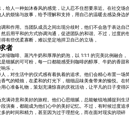
味，给人一种如沐春风的感觉，让人忍不住想要亲近。在社交场
他人的烦恼与故事，给予理解和支持，用自己的温暖去感染身边
的调和作用。当团队成员之间出现分歧时，他们不会急于表达自
，然后用平和的方式协调沟通，促进团队的和谐。不过，过度的
得有些优柔寡断，难以坚定地捍卫自己的立场 。
求者
缩咖啡、蒸汽牛奶和厚厚的奶泡，以 1:1:1 的完美比例融合 。
或是细腻的可可粉，每一口都能感受到咖啡的醇厚、牛奶的香甜
响乐 。
诗人，对生活中的仪式感有着执着的追求。他们会精心布置一场
淡香气的蜡烛，在柔和的灯光下，细细品味美食带来的愉悦。在
会用心准备礼物，策划充满惊喜的庆祝活动，让平凡的日子变得
场充满诗意和美好的旅程。他们心思细腻，总能敏锐地捕捉到生
一段演奏，都能成为他们心中的美好记忆。不过，有时候过度追
过多的时间和精力，甚至因为过于理想化，而在面对现实的琐碎