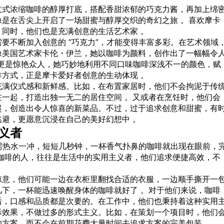
意式浓缩咖啡的醇厚打底，搭配香甜浓郁的巧克力酱，再加上绵
是在舌尖上开启了一场甜蜜与醇厚交织的奇幻之旅 。喜欢摩卡
同时，他们也是充满创意的生活艺术家 。
要不断加入创意的 “巧克力”，才能变得丰富多彩。在艺术领域
像美国艺术家卡伦・伊兰，她以咖啡为颜料，创作出了一幅幅令
莎》更是惊艳众人，她巧妙地利用不同口味咖啡深浅不一的颜色，赋
方式，正是摩卡爱好者创意的生动体现 。
充满仪式感和新鲜感。比如，在布置家居时，他们不会拘泥于传
一起，打造出独一无二的居住空间 。又或者在烹饪时，他们会
起，创造出令人惊喜的新菜品。不过，过于追求创意和甜蜜，有
避，更愿意沉浸在自己的美好幻想中 。
义者
只需热水一冲，短短几秒钟，一杯香气扑鼻的咖啡就出现在眼前，
咖啡的人，往往是生活中的实用主义者，他们追求便捷高效，不
凉意，他们可能一边在衣柜里翻找合适的衣服，一边顺手撕开一
下，一杯能迅速唤醒身体的咖啡就好了 。对于他们来说，咖啡
后，口感和品质都是次要的。在工作中，他们也秉持着这种实用
际效果，不做过多的形式主义。比如，在策划一个项目时，他们
方案，而不会在前期花费大量时间去追求方案的完美包装 。