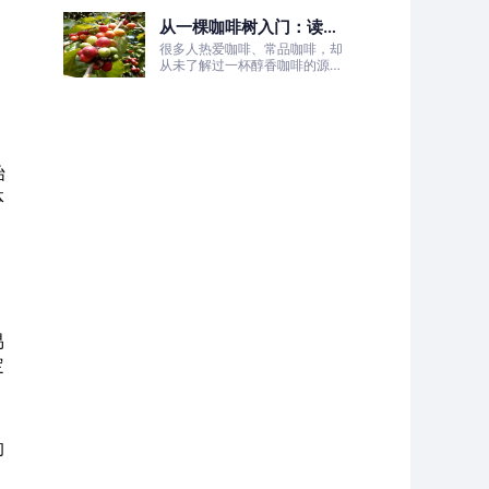
的非洲土地，孕育出兼具干净果
从一棵咖啡树入门：读懂
酸、白葡萄清甜的优质咖啡豆。
咖啡的生长、照料与采收
很多人热爱咖啡、常品咖啡，却
全过程
从未了解过一杯醇香咖啡的源头
——咖啡树的生长奥秘。
始
体
。
，
易
定
的