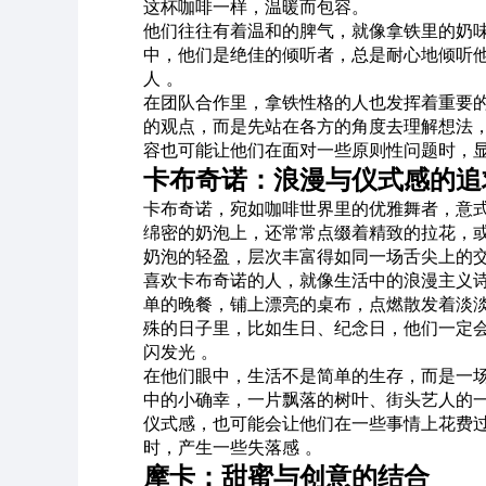
这杯咖啡一样，温暖而包容。
他们往往有着温和的脾气，就像拿铁里的奶
中，他们是绝佳的倾听者，总是耐心地倾听
人 。
在团队合作里，拿铁性格的人也发挥着重要
的观点，而是先站在各方的角度去理解想法
容也可能让他们在面对一些原则性问题时，显
卡布奇诺：浪漫与仪式感的追
卡布奇诺，宛如咖啡世界里的优雅舞者，意式浓
绵密的奶泡上，还常常点缀着精致的拉花，
奶泡的轻盈，层次丰富得如同一场舌尖上的交
喜欢卡布奇诺的人，就像生活中的浪漫主义
单的晚餐，铺上漂亮的桌布，点燃散发着淡
殊的日子里，比如生日、纪念日，他们一定
闪发光 。
在他们眼中，生活不是简单的生存，而是一
中的小确幸，一片飘落的树叶、街头艺人的
仪式感，也可能会让他们在一些事情上花费
时，产生一些失落感 。
摩卡：甜蜜与创意的结合