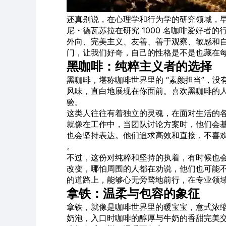
还真别说，在心理学和行为学的研究领域，
尼・德瓦苏拉在研究 1000 名咖啡爱好者的
外向、完美主义、友善、善于观察、敏感和自
门，让我们好奇，自己的性格是不是也藏在
黑咖啡：纯粹主义者的选择
黑咖啡，堪称咖啡世界里的 “素颜担当”，
风味，直白地展现在你面前。喜欢黑咖啡的
验。
这类人往往有着独立的灵魂，在面对生活的
就像在工作中，当团队讨论方案时，他们会
也会坚持表达。他们追求高效和直接，不喜
。
不过，这份对纯粹和坚持的执着，有时候也
改变，哪怕周围的人都在劝说，他们也可能
的道路上，能够心无旁骛地前行，在专业领域
拿铁：温柔与包容的象征
拿铁，就像是咖啡世界里的暖宝宝，意式浓
奶泡，入口时咖啡的醇厚与牛奶的香甜完美交