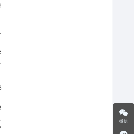
密
，
人
统
时
完
包
主
微信
会