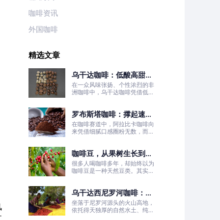
咖啡资讯
外国咖啡
精选文章
乌干达咖啡：低酸高甜！
被严重低估的日常治愈口
在一众风味张扬、个性浓烈的非
粮豆
洲咖啡中，乌干达咖啡凭借低酸
高甜、醇厚丝滑、平衡耐喝的温
柔质感脱颖而出，彻底打破了大
罗布斯塔咖啡：撑起速溶
众对非洲咖啡“酸涩浓烈、刺激
性强”的刻板印象。
咖啡半壁江山
在咖啡赛道中，阿拉比卡咖啡向
来凭借细腻口感圈粉无数，而罗
布斯塔咖啡常常被大众忽略。
咖啡豆，从果树生长到烘
焙成型
很多人喝咖啡多年，却始终以为
咖啡豆是一种天然豆类。其实我
们日常冲泡的咖啡豆，本质是咖
啡树果实的种子。
乌干达西尼罗河咖啡：尼
罗河源头的水洗精品风味
坐落于尼罗河源头的火山高地，
风
依托得天独厚的自然水土、纯净
文
的水洗处理工艺，这片远离喧嚣