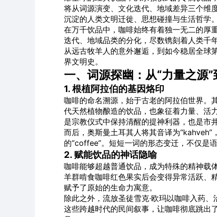
将从词源演变、
文化
迭代、地域差异三个维
沉淀的人类文明迁徙、思想碰撞与生活哲学
在万千饮品中，咖啡始终有着独一无二的厚
迭代、地域品类的分化，尽数镌刻着人类千
从远古牧羊人的意外邂逅，到如今稳居全球
界文明史。
一、词源探幽：从“力量之源
1. 根植阿拉伯的基因烙印
咖啡的命名溯源，始于古老的阿拉伯世界。其原
代天然植物酿造的饮品，也象征着力量、活
是宗教仪式中保持清醒的提神利器，也是市
而后，奥斯曼土耳其人将其音译为“kahve
的“coffee”。短短一词的形态变迁，不
2. 赋能饮品的神话隐喻
咖啡能够超越普通饮品，成为特殊的精神载
羊群啃食咖啡红色果实后会变得异常活跃、
赋予了原始的生命力寓意。
除此之外，流放圣徒雪克·欧玛以咖啡入药、
这些跨越时代的民间叙事，让咖啡彻底跳出