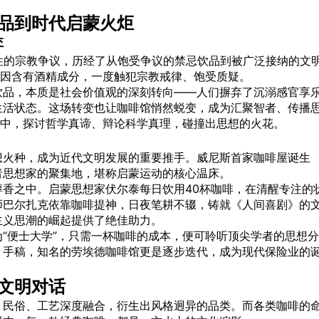
品到时代启蒙火炬
弈
性的宗教争议，历经了从饱受争议的禁忌饮品到被广泛接纳的文
，因含有酒精成分，一度触犯宗教戒律、饱受质疑。
饮品，本质是社会价值观的深刻转向——人们摒弃了沉溺感官享
生活状态。这场转变也让咖啡馆悄然蜕变，成为汇聚智者、传播
气中，探讨哲学真谛、辩论科学真理，碰撞出思想的火花。
想火种，成为近代文明发展的重要推手。威尼斯首家咖啡屋诞生
者思想家的聚集地，堪称启蒙运动的核心温床。
香之中。启蒙思想家伏尔泰每日饮用40杯咖啡，在清醒专注的
师巴尔扎克依靠咖啡提神，日夜笔耕不辍，铸就《人间喜剧》的
主义思潮的崛起提供了绝佳助力。
“便士大学”，只需一杯咖啡的成本，便可聆听顶尖学者的思想分
》手稿，知名的劳埃德咖啡馆更是逐步迭代，成为现代保险业的
文明对话
、民俗、工艺深度融合，衍生出风格迥异的品类。而各类咖啡的