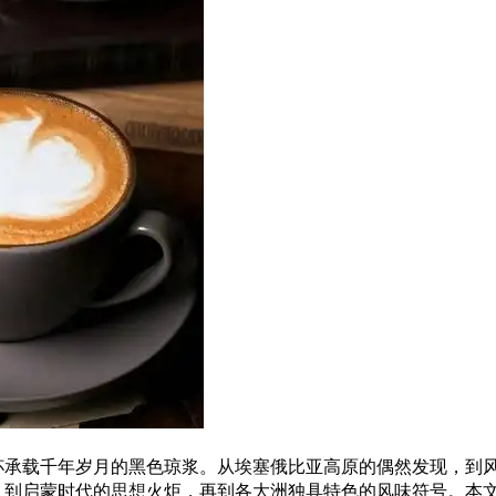
杯承载千年岁月的黑色琼浆。从埃塞俄比亚高原的偶然发现，到
，到启蒙时代的
思想
火炬，再到各大洲独具特色的风味符号。本