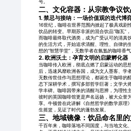
号。
二、文化容器：从宗教争议饮
1. 禁忌与接纳：一场价值观的迭代博
16世纪，咖啡在世界范围内掀起了极具戏剧
饮品的转变。早期苏非派的混合饮品“咖瓦”
而咖啡最终取代酒类，成为广受认可的清真
的生活方式，开始追求清醒、理性、自律的
想的“智慧学堂”，无数学者在氤氲的咖啡香
2. 欧洲沃土：孕育文明的启蒙孵化器
当咖啡传入欧洲，彻底点燃了启蒙运动的思
后，迅速风靡欧洲各国，成为文人墨客、学
无数传世佳作与思想理论，都诞生于咖啡的醇
态下深耕学术，撰写多部哲学巨著；文学大
学丰碑。咖啡因带来的清醒与思辨，为理性
彼时的英国咖啡馆更是声名远扬，被大众誉为
享。牛顿曾在此讲解《自然哲学的数学原理
生摇篮，见证了时代的蓬勃发展。
三、地域镜像：饮品命名里的
千百年来，咖啡落地不同国度，与当地文化