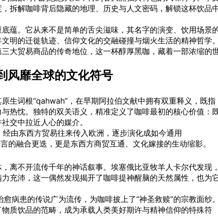
度，拆解咖啡背后隐藏的地理、历史与人文密码，解锁这杯饮品
。
重底蕴。它从来不是简单的舌尖滋味，其名字的演变、饮用场景
年文明的迁徙轨迹、信仰文化的交融碰撞与烟火生活的精神哲学
第三大贸易商品的传奇地位，这一杯醇厚黑咖，藏着一部浓缩的
”到风靡全球的文化符号
生词根“qahwah”，在早期阿拉伯文献中拥有双重释义，既指
力与热忱。独特的双关语义，精准定义了咖啡最初的核心价值：
井社交中拉近人心的媒介。
h”，经由东西方贸易往来传入欧洲，逐步演化成如今通用
仅是语言的融合更迭，更是东西方商贸互通、文化嫁接的生动缩影。
体，离不开流传千年的神话叙事。埃塞俄比亚牧羊人卡尔代发现
精力充沛，这一偶然发现揭开了咖啡提神醒脑的天然属性，也为
治愈病患的传说广为流传，为咖啡披上了“神圣救赎”的宗教面纱
了物质饮品的范畴，成为承载人类美好期许与精神信仰的特殊符