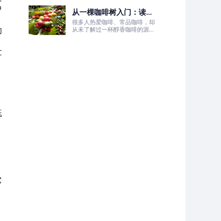
的非洲土地，孕育出兼具干净果
中
从一棵咖啡树入门：读懂
酸、白葡萄清甜的优质咖啡豆。
咖啡的生长、照料与采收
很多人热爱咖啡、常品咖啡，却
全过程
的
从未了解过一杯醇香咖啡的源头
——咖啡树的生长奥秘。
。
世
既
，
它
。