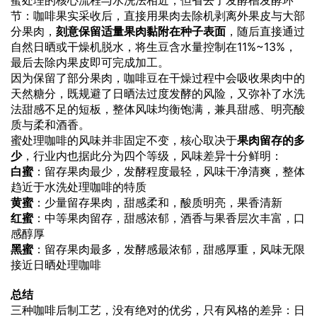
蜜处理的核心流程与水洗法相近，但省去了发酵槽发酵环
节：咖啡果实采收后，直接用果肉去除机剥离外果皮与大部
分果肉，
刻意保留适量果肉黏附在种子表面
，随后直接通过
自然日晒或干燥机脱水，将生豆含水量控制在11%~13%，
最后去除内果皮即可完成加工。
因为保留了部分果肉，咖啡豆在干燥过程中会吸收果肉中的
天然糖分，既规避了日晒法过度发酵的风险，又弥补了水洗
法甜感不足的短板，整体风味均衡饱满，兼具甜感、明亮酸
质与柔和酒香。
蜜处理咖啡的风味并非固定不变，核心取决于
果肉留存的多
少
，行业内也据此分为四个等级，风味差异十分鲜明：
白蜜
：留存果肉最少，发酵程度最轻，风味干净清爽，整体
趋近于水洗处理咖啡的特质
黄蜜
：少量留存果肉，甜感柔和，酸质明亮，果香清新
红蜜
：中等果肉留存，甜感浓郁，酒香与果香层次丰富，口
感醇厚
黑蜜
：留存果肉最多，发酵感最浓郁，甜感厚重，风味无限
接近日晒处理咖啡
总结
三种咖啡后制工艺，没有绝对的优劣，只有风格的差异：日