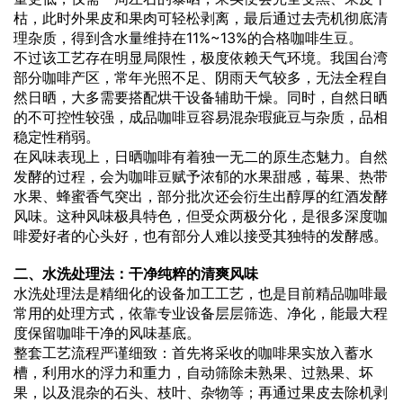
枯，此时外果皮和果肉可轻松剥离，最后通过去壳机彻底清
理杂质，得到含水量维持在11%~13%的合格咖啡生豆。
不过该工艺存在明显局限性，极度依赖天气环境。我国台湾
部分咖啡产区，常年光照不足、阴雨天气较多，无法全程自
然日晒，大多需要搭配烘干设备辅助干燥。同时，自然日晒
的不可控性较强，成品咖啡豆容易混杂瑕疵豆与杂质，品相
稳定性稍弱。
在风味表现上，日晒咖啡有着独一无二的原生态魅力。自然
发酵的过程，会为咖啡豆赋予浓郁的水果甜感，莓果、热带
水果、蜂蜜香气突出，部分批次还会衍生出醇厚的红酒发酵
风味。这种风味极具特色，但受众两极分化，是很多深度咖
啡爱好者的心头好，也有部分人难以接受其独特的发酵感。
二、水洗处理法：干净纯粹的清爽风味
水洗处理法是精细化的设备加工工艺，也是目前精品咖啡最
常用的处理方式，依靠专业设备层层筛选、净化，能最大程
度保留咖啡干净的风味基底。
整套工艺流程严谨细致：首先将采收的咖啡果实放入蓄水
槽，利用水的浮力和重力，自动筛除未熟果、过熟果、坏
果，以及混杂的石头、枝叶、杂物等；再通过果皮去除机剥