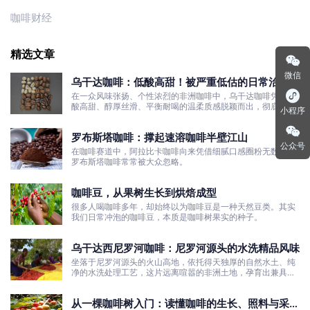
咖啡财经
精选文章
微信
乌干达咖啡：低酸高甜！被严重低估的日常治愈口
粮豆
在一众风味张扬、个性浓烈的非洲咖啡中，乌干达咖啡凭借低
酸高甜、醇厚丝滑、平衡耐喝的温柔质感脱颖而出，彻底打破
小程序
了大众对非洲咖啡“酸涩浓烈、刺激性强”的刻板印象。
罗布斯塔咖啡：撑起速溶咖啡半壁江山
公众号
在咖啡赛道中，阿拉比卡咖啡向来凭借细腻口感圈粉无数，而
罗布斯塔咖啡常常被大众忽略。
咖啡豆，从果树生长到烘焙成型
很多人喝咖啡多年，却始终以为咖啡豆是一种天然豆类。其实
我们日常冲泡的咖啡豆，本质是咖啡树果实的种子。
乌干达西尼罗河咖啡：尼罗河源头的水洗精品风味
坐落于尼罗河源头的火山高地，依托得天独厚的自然水土、纯
净的水洗处理工艺，这片远离喧嚣的非洲土地，孕育出兼具干
净果酸、白葡萄清甜的优质咖啡豆。
从一棵咖啡树入门：读懂咖啡的生长、照料与采收