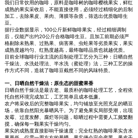
我们日常饮用的咖啡，原料是咖啡树的咖啡樱桃果实，鲜红
成熟的果实采收后，不能直接使用，必须经过精细化的后制
加工，去除果皮、
果肉
、薄膜等杂质，筛选出优质咖啡生
豆。
据行业数据显示，100公斤新鲜咖啡果实，经过精细调制
后，仅能产出约20公斤合格咖啡生豆。且加工前期必须严
格剔除未熟果、过熟果、病害果、虫蛀果等劣质果实，果实
成熟度越均匀、红熟度越高，最终咖啡品质也就越优质。
目前全球咖啡行业主流的后制处理工艺分为三种：日晒自然
干燥法、水洗处理法、半水洗（蜜处理）法，三种工艺的操
作方式不同，造就了咖啡豆截然不同的风味特质。
一、日晒自然干燥法：原生态的甜蜜果香
日晒自然干燥法是最古老、最质朴的咖啡处理工艺，全程依
托自然环境完成加工，工艺简单且成本低廉。
农户将采收后的完整咖啡果实，均匀铺放至光照充足的晒豆
场，依靠自然阳光暴晒风干。为了避免果实局部受潮，出现
发霉、过度发酵、腐烂等问题，晾晒过程中需要人工频繁翻
搅，确保每一颗果实干燥均匀。
果实的成熟度直接影响干燥速度：完全红熟的咖啡果实含水
量更低，仅需一周左右的暴晒，果实便会完全变黑、果皮干