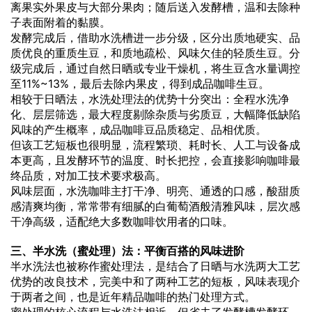
离果实外果皮与大部分果肉；随后送入发酵槽，温和去除种
子表面附着的黏膜。
发酵完成后，借助水洗槽进一步分级，区分出质地硬实、品
质优良的重质生豆，和质地疏松、风味欠佳的轻质生豆。分
级完成后，通过自然日晒或专业干燥机，将生豆含水量调控
至11%~13%，最后去除内果皮，得到成品咖啡生豆。
相较于日晒法，水洗处理法的优势十分突出：全程水洗净
化、层层筛选，最大程度剔除杂质与劣质豆，大幅降低缺陷
风味的产生概率，成品咖啡豆品质稳定、品相优质。
但该工艺短板也很明显，流程繁琐、耗时长、人工与设备成
本更高，且发酵环节的温度、时长把控，会直接影响咖啡最
终品质，对加工技术要求极高。
风味层面，水洗咖啡主打干净、明亮、通透的口感，酸甜质
感清爽均衡，常常带有细腻的白葡萄酒般清雅风味，层次感
干净高级，适配绝大多数咖啡饮用者的口味。
三、半水洗（蜜处理）法：平衡百搭的风味进阶
半水洗法也被称作蜜处理法，是结合了日晒与水洗两大工艺
优势的改良技术，完美中和了两种工艺的短板，风味表现介
于两者之间，也是近年精品咖啡的热门处理方式。