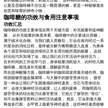
新的碳酸饮料体验，刺激又过瘾 。这种独特的搭配方式，
让曼妥思咖啡糖不仅仅是一颗普通的糖，更是一种能够激发
创意和味蕾的神奇小物 。
咖啡糖的功效与食用注意事项
功效汇总
咖啡糖的功效主要体现在两个关键方面：补充能量和提神醒
脑 。从补充能量的角度来看，咖啡糖中的主要成分蔗糖，
属于碳水化合物。当我们摄入蔗糖后，它会在体内经过一系
列复杂的消化过程，最终被分解为葡萄糖进入血液，为身体
各个器官和组织提供维持正常生理功能所需的能量 。这就
好比给汽车加满了油，能让我们在日常活动中保持活力 。
在长时间的工作或学习后，身体能量消耗较大，此时吃几颗
咖啡糖，能迅速补充能量，缓解疲劳感 。
而在提神醒脑方面，咖啡糖中的咖啡因发挥着关键作用。咖
啡因能够穿越血脑屏障，与大脑中的腺苷受体结合 。腺苷
是一种会让我们产生困倦感的神经递质，当它与受体结合
时，会使大脑神经活动减缓，让人感到疲倦 。而咖啡因与
腺苷受体的结合能力比腺苷更强，它抢占了腺苷的 “座位”，
却不会像腺苷那样让神经活动减缓 。相反，它会刺激大脑
释放多巴胺、去甲肾上腺素等神经递质，这些神经递质能够