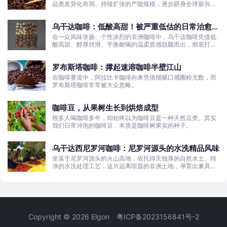
品类差异化布局、持续扩张的产能规模，逐步跻身全球新兴咖
啡核心产区行列。
乌干达咖啡：低酸高甜！被严重低估的日常治愈口
粮豆
在一众风味张扬、个性浓烈的非洲咖啡中，乌干达咖啡凭借低
酸高甜、醇厚丝滑、平衡耐喝的温柔质感脱颖而出，彻底打破
了大众对非洲咖啡“酸涩浓烈、刺激性强”的刻板印象。
罗布斯塔咖啡：撑起速溶咖啡半壁江山
在咖啡赛道中，阿拉比卡咖啡向来凭借细腻口感圈粉无数，而
罗布斯塔咖啡常常被大众忽略。
咖啡豆，从果树生长到烘焙成型
很多人喝咖啡多年，却始终以为咖啡豆是一种天然豆类。其实
我们日常冲泡的咖啡豆，本质是咖啡树果实的种子。
乌干达西尼罗河咖啡：尼罗河源头的水洗精品风味
坐落于尼罗河源头的火山高地，依托得天独厚的自然水土、纯
净的水洗处理工艺，这片远离喧嚣的非洲土地，孕育出兼具干
净果酸、白葡萄清甜的优质咖啡豆。
Copyright © 2026 Elgon
粤ICP备2023156841号-2