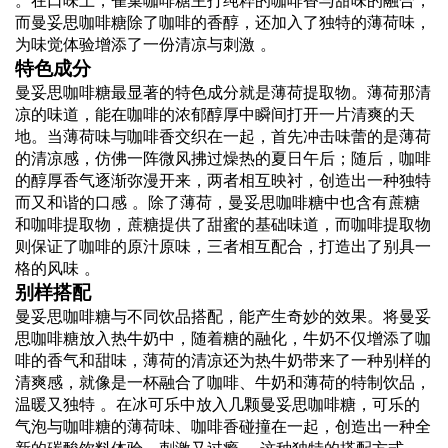
。在口味上，雀巢咖啡糖主打纯粹的咖啡香与甜味的融合，
而曼妥思咖啡糖除了咖啡的香醇，还加入了独特的薄荷味，
为味觉体验增添了一份清凉与刺激 。
特色成分
曼妥思咖啡糖最显著的特色成分就是薄荷提取物。薄荷那清
凉的味道，能在咖啡的浓郁醇厚中瞬间打开一片清爽的天
地。当薄荷味与咖啡香交织在一起，首先冲击味蕾的是薄荷
的清凉感，仿佛一阵微风拂过燥热的夏日午后；随后，咖啡
的醇厚香气逐渐弥漫开来，两者相互映衬，创造出一种独特
而又和谐的口感 。除了薄荷，曼妥思咖啡糖中也含有蔗糖
和咖啡提取物，蔗糖提供了甜蜜的基础味道，而咖啡提取物
则保证了咖啡的原汁原味，三者相互配合，打造出了别具一
格的风味 。
别样搭配
曼妥思咖啡糖与不同饮品搭配，能产生奇妙的效果。将曼妥
思咖啡糖放入热牛奶中，随着糖的融化，牛奶不仅增添了咖
啡的香气和甜味，薄荷的清凉还为热牛奶带来了一种别样的
清爽感，就像是一杯融合了咖啡、牛奶和薄荷的特制饮品，
温暖又独特 。在冰可乐中放入几颗曼妥思咖啡糖，可乐的
气泡与咖啡糖的薄荷味、咖啡香碰撞在一起，创造出一种全