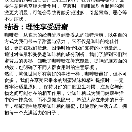
要注意避免空腹大量食用 。空腹时，咖啡因对胃肠道的刺
激更为明显，可能会导致胃酸分泌过多，引起胃痛、恶心等
不适症状 。
结语：理性享受甜蜜
咖啡糖，从雀巢的经典醇厚到曼妥思的独特清爽，以各自的
方式为我们带来了甜蜜与活力 。它不仅是咖啡的绝佳伴
侣，更是在我们疲惫、困倦时给予我们支持的小能量源 。
通过对雀巢和曼妥思咖啡糖的成分剖析，我们了解到它们甜
蜜背后的奥秘；知晓了咖啡糖在补充能量、提神醒脑方面的
功效，也明确了不同人群食用时的注意事项 。
然而，就像世间所有美好的事物一样，咖啡糖虽好，但不可
贪多 。我们在享受它带来的甜蜜滋味和精神提振时，一定
要牢记适量原则 。保持良好的口腔卫生习惯，注意它与药
物之间可能存在的相互作用 。让咖啡糖成为我们健康生活
中的一抹亮色，而不是健康隐患 。希望大家在未来的日子
里，都能理性地享受咖啡糖的甜蜜，以健康的生活方式，拥
抱每一个充满活力的日子 。