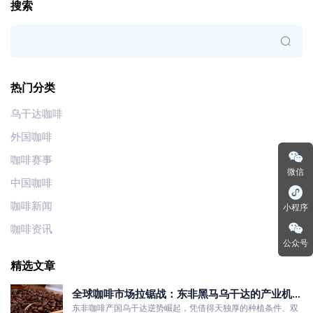
搜索
热门分类
乌干达咖啡
外国咖啡
咖啡赛事
微信
中国咖啡
咖啡新闻
小程序
咖啡资讯
公众号
精选文章
全球咖啡市场拉锯战：东非黑马乌干达的产业机遇
与发展真相
东非咖啡产国乌干达逆势崛起，凭借得天独厚的种植条件、双