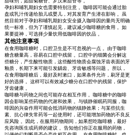
甜味剂，如甜菊糖苷、罗汉果甜苷等 。
孕妇和哺乳期妇女也需要特别注意 。咖啡因可能会通过胎
盘或乳汁传递给胎儿或婴儿，对其发育产生潜在影响 。虽
然目前对于孕妇和哺乳期妇女安全摄入咖啡因的量尚无明确
统一标准，但为了谨慎起见，建议减少咖啡糖的食用 。如
果要提神，可选择少量饮用低咖啡因的饮品 。
其他注意事项
在食用咖啡糖时，口腔卫生是不可忽视的一点 。由于咖啡
糖含糖量高，容易在口腔中残留 。口腔中的细菌会分解这
些糖分，产生酸性物质，这些酸性物质会腐蚀牙齿表面的牙
釉质，长期下来可能引发龋齿、牙齿敏感等问题 。所以，
在食用咖啡糖后，最好及时漱口，如果条件允许，刷牙是更
好的选择 。这样可以有效减少糖分在口腔中的残留，保护
牙齿健康 。
咖啡糖与药物之间也可能存在相互作用 。咖啡糖中的咖啡
因会影响某些药物的代谢和效果 。与镇静催眠药同服，咖
啡因的兴奋作用可能会抵消药物的镇静效果；与某些抗生
素、抗心律失常药等一起使用时，还可能增加药物的不良反
应风险 。因此，在服用药物期间，如果想吃咖啡糖，最好
先咨询医生或药师的建议 。告知他们你正在服用的药物，
以便他们判断是否会产生相互作用 。在食用咖啡糖时，也