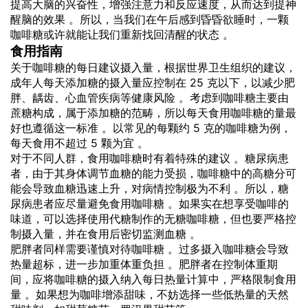
提高大脑的兴奋性，增强注意力和反应速度，从而达到提神
醒脑的效果 。所以，当我们在午后感到昏昏欲睡时，一颗
咖啡糖或许就能让我们重新找回清醒的状态 。
食用指南
关于咖啡糖的每日建议摄入量，根据世界卫生组织的建议，
成年人每天添加糖的摄入量应控制在 25 克以下，以减少肥
胖、龋齿、心血管疾病等健康风险 。考虑到咖啡糖主要由
蔗糖构成，属于添加糖的范畴，所以每天食用咖啡糖的量最
好也遵循这一标准 。以常见的每颗约 5 克的咖啡糖为例，
每天食用不超过 5 颗为宜 。
对于不同人群，食用咖啡糖时有着特殊的建议 。糖尿病患
者，由于其身体调节血糖的能力受损，咖啡糖中的高糖分可
能会导致血糖迅速上升，对病情控制极为不利 。所以，糖
尿病患者应尽量避免食用咖啡糖 。如果实在想享受咖啡的
味道，可以选择使用代糖制作的无糖咖啡糖，但也要严格控
制摄入量，并在食用后密切监测血糖 。
肥胖者同样需要谨慎对待咖啡糖 。过多摄入咖啡糖会导致
热量超标，进一步加重体重负担 。肥胖者在控制体重期
间，应将咖啡糖的摄入纳入每日热量计算中，严格限制食用
量 。如果想为咖啡增添甜味，不妨选择一些低热量的天然