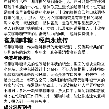
在日常生活中，咖啡糖的身影随处可见。它可能是你在便利
店随手拿起的一小包，陪伴你度过漫长的通勤时光；也可能
是咖啡馆里免费提供的小糖包，让你能根据自己的口味调整
咖啡的甜度 。那么，这小小的咖啡糖究竟有着怎样的奥秘
呢？今天，就让我们一起从雀巢、曼妥思等常见品牌入手，
深入解析咖啡糖的成分、功效，以及如何适量摄入，让你在
享受咖啡糖带来的甜蜜与活力的同时，也能保持健康 。
雀巢咖啡
糖：经典永流传
雀巢咖啡糖，作为咖啡糖界的元老级选手，凭借其经典的口
味和独特的魅力，多年来一直备受消费者的喜爱 。
包装与便携性
雀巢咖啡糖常见的包装是长条状的纸盒，里面的糖块呈独立
小包装。这种包装设计十分贴心，不仅方便携带，还能很好
地保持糖的新鲜度和风味。无论是放在口袋里、包包中，还
是办公桌上，都不占空间，随时随地都能享受咖啡糖带来的
甜蜜与活力。在通勤的地铁上，当你被拥挤的人群弄得疲惫
不堪时，拿出一颗雀巢咖啡糖，放入口中，瞬间就能驱散疲
惫；在忙碌的工作间隙，来一颗咖啡糖，能让你迅速恢复精
力，投入到下一项任务中 。
成分深度剖析