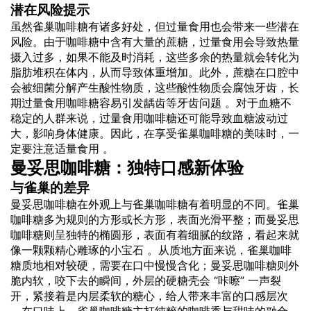
潜在风险提示
虽然雀巢咖啡糖有诸多好处，但过量食用也会带来一些潜在
风险。由于咖啡糖中含有大量的蔗糖，过量食用会导致热量
摄入过多，如果不能及时消耗，这些多余的热量就会转化为
脂肪堆积在体内，从而导致体重增加。此外，蔗糖在口腔中
会被细菌分解产生酸性物质，这些酸性物质会腐蚀牙齿，长
期过量食用咖啡糖容易引发龋齿等牙齿问题 。对于血糖不
稳定的人群来说，过量食用咖啡糖还可能导致血糖波动过
大，影响身体健康。因此，在享受雀巢咖啡糖的美味时，一
定要注意适量食用 。
曼妥思咖啡糖：独特口感新体验
与雀巢的差异
曼妥思咖啡糖在外观上与雀巢咖啡糖有着明显的不同。雀巢
咖啡糖多为规则的方形或长方形，表面光滑平整；而曼妥思
咖啡糖则呈独特的椭圆形，表面有着细腻的纹路，看起来就
像一颗颗精心雕琢的小宝石 。从质地方面来说，雀巢咖啡
糖质地相对较硬，需要在口中慢慢含化；曼妥思咖啡糖则外
脆内软，咬下去的瞬间，外层的硬糖壳会 “咔嚓” 一声裂
开，紧接着是内层柔软的糖心，给人带来丰富的口感层次