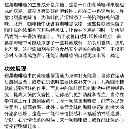
雀巢咖啡糖的主要成分是
蔗糖
，这是一种由葡萄糖和果糖组
成的双糖。蔗糖具有良好的溶解性，能在口中迅速融化，释
放出甜蜜的味道，为咖啡的苦涩增添了一份恰到好处的甜
味。此外，咖啡糖中还含有咖啡提取物，这些提取物保留了
咖啡豆的浓郁香气和独特风味，让你在吃糖的同时，仿佛能
品尝到一杯香浓的咖啡 。为了改善口感和延长保质期，雀
巢咖啡糖中可能还添加了一些其他成分，如
食用
香料、抗氧
化剂等。这些添加剂在符合食品安全标准的前提下，不仅不
会对人体造成危害，还能让咖啡糖的口感更加丰富、稳定
。
功效展现
雀巢咖啡糖中的蔗糖能够迅速为身体补充能量，当你在运动
后感到疲惫，或者在饥饿时需要快速补充体力，几颗咖啡糖
就能起到很好的作用。而其中的
咖啡因
则能刺激中枢神经系
统，提高大脑的兴奋性，让你感到更加清醒和专注。当你在
学习或工作中感到困倦时，吃一颗雀巢咖啡糖，能有效提升
注意力，提高效率。此外，品尝美味的咖啡糖还能刺激大脑
分泌多巴胺，这是一种能带来愉悦感和幸福感的神经递质。
所以，在心情低落的时候，来一颗咖啡糖，或许能让你的心
情变得明媚起来 。