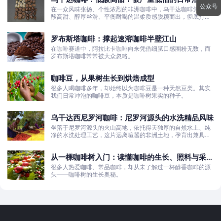
公众号
粮豆
在一众风味张扬、个性浓烈的非洲咖啡中，乌干达咖啡凭借低
酸高甜、醇厚丝滑、平衡耐喝的温柔质感脱颖而出，彻底打破
了大众对非洲咖啡“酸涩浓烈、刺激性强”的刻板印象。
罗布斯塔咖啡：撑起速溶咖啡半壁江山
在咖啡赛道中，阿拉比卡咖啡向来凭借细腻口感圈粉无数，而
罗布斯塔咖啡常常被大众忽略。
咖啡豆，从果树生长到烘焙成型
很多人喝咖啡多年，却始终以为咖啡豆是一种天然豆类。其实
我们日常冲泡的咖啡豆，本质是咖啡树果实的种子。
乌干达西尼罗河咖啡：尼罗河源头的水洗精品风味
坐落于尼罗河源头的火山高地，依托得天独厚的自然水土、纯
净的水洗处理工艺，这片远离喧嚣的非洲土地，孕育出兼具干
净果酸、白葡萄清甜的优质咖啡豆。
从一棵咖啡树入门：读懂咖啡的生长、照料与采收
全过程
很多人热爱咖啡、常品咖啡，却从未了解过一杯醇香咖啡的源
头——咖啡树的生长奥秘。