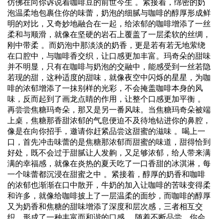
仿佛在向你诉说着咖啡豆的前世今生 。紧接着，绵密的奶
泡温柔地包裹住你的味蕾，奶泡的细腻与咖啡的醇厚形成鲜
明的对比，又奇妙地融合在一起，给浓郁的咖啡增添了一丝
柔和与顺滑，就像在坚硬的岩石上覆盖了一层柔软的丝绸，
刚中带柔 。而奶泡中那淡淡的奶香，更是若有若无地萦绕
在口腔中，与咖啡香交织，让口感更加丰富。玛奇朵的甜味
并不明显，只有在咖啡与奶泡的交融中，能感受到一丝若隐
若现的甜，这种适度的甜味，就像夜空中闪烁的星星，为咖
啡的浓郁增添了一抹别样的光彩，不会掩盖咖啡本身的风
味，反而起到了画龙点睛的作用，让整个口感更加平衡 。
再尝尝焦糖玛奇朵，那又是另一番风味。当焦糖玛奇朵被端
上桌，焦糖那香甜浓郁的气息便迫不及待地钻进你的鼻腔，
像是在向你招手，邀请你赶紧品尝这甜蜜的滋味 。喝上一
口，首先冲击味蕾的是焦糖那浓郁而甜蜜的味道，甜得恰到
好处，既不会过于甜腻让人发齁，又足够浓郁，给人带来满
满的幸福感，就像在炎热的夏天吃了一口香甜的冰淇淋，每
一个味蕾都沉浸在甜蜜之中 。紧接着，醇厚的奶香和咖啡
的浓郁也渐渐在口中散开，牛奶的加入让咖啡的苦味变得柔
和许多，就像给咖啡披上了一层温柔的面纱，而咖啡的醇厚
又为奶香和焦糖的甜味增添了深度和层次感，三者相互交
织，形成了一种丰富而和谐的口感 。随着不断品尝，你会