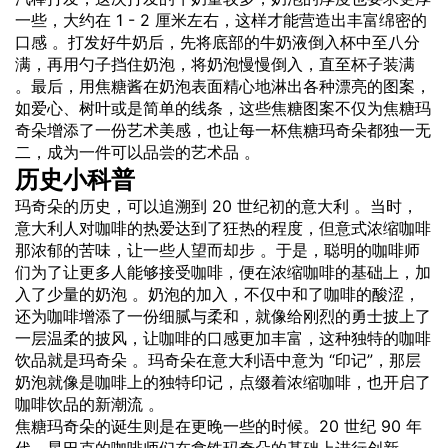
一些，大约在 1 - 2 厘米左右，这样才能营造出丰富绵密的
口感 。打发好牛奶后，先将底部的牛奶液倒入杯中至八分
满，再用勺子挡住奶泡，将奶泡慢慢倒入，直至杯子装满
。最后，用焦糖酱在奶泡表面精心地淋出各种漂亮的图案，
如爱心、树叶或是简单的线条，这些焦糖图案不仅为焦糖玛
奇朵增添了一份艺术美感，也让每一杯焦糖玛奇朵都独一无
二，成为一件可以品尝的艺术品 。
历史小科普
玛奇朵的历史，可以追溯到 20 世纪初的意大利 。当时，
意大利人对咖啡的热爱达到了狂热的程度，但意式浓缩咖啡
那浓郁的苦味，让一些人望而却步 。于是，聪明的咖啡师
们为了让更多人能够接受咖啡，便在浓缩咖啡的基础上，加
入了少量的奶泡 。奶泡的加入，不仅中和了咖啡的酸涩，
还为咖啡增添了一份细腻与柔和，就像给刚烈的勇士披上了
一层温柔的披风，让咖啡的口感更加丰富，这种独特的咖啡
饮品就是玛奇朵 。玛奇朵在意大利语中意为 “印记”，那层
奶泡就像是咖啡上的独特印记，点缀着浓缩咖啡，也开启了
咖啡饮品的新潮流 。
焦糖玛奇朵的诞生则是在更晚一些的时候。20 世纪 90 年