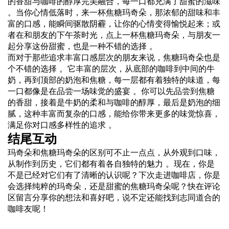
的香甜与咖啡的醇厚完美融合，每一口都充满了甜蜜的滋味
。当你心情低落时，来一杯焦糖玛奇朵，那浓郁的甜味和丰
富的口感，能瞬间驱散阴霾，让你的心情变得愉悦起来；或
者在和朋友的下午茶时光，点上一杯焦糖玛奇朵，与朋友一
起分享这份甜蜜，也是一种不错的选择 。
而对于那些追求丰富口感层次的朋友来说，焦糖玛奇朵也是
个不错的选择 。它丰富的层次，从底部的咖啡到中间的牛
奶，再到顶部的奶泡和焦糖，每一层都有着独特的味道，每
一口都像是在品尝一场味觉的盛宴 。你可以先品尝到焦糖
的香甜，接着是牛奶的柔和与咖啡的醇厚，最后是奶泡的细
腻，这种丰富而复杂的口感，能给你带来更多的味觉惊喜，
满足你对口感多样性的追求 。
结尾互动
玛奇朵和焦糖玛奇朵的区别可不止一点点，从外观到口味，
从制作到历史，它们都有着各自独特的魅力 。现在，你是
不是已经对它们有了清晰的认识呢？下次走进咖啡店，你是
会选择纯粹的玛奇朵，还是甜蜜的焦糖玛奇朵呢？快在评论
区留言分享你的想法和喜好吧，说不定还能找到志同道合的
咖啡友呢！