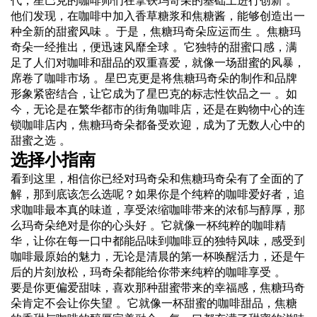
代，星巴克的咖啡师们在拿铁玛奇朵的基础上进行创新 。
他们发现，在咖啡中加入香草糖浆和焦糖酱，能够创造出一
种全新的甜蜜风味 。于是，焦糖玛奇朵应运而生 。焦糖玛
奇朵一经推出，便迅速风靡全球 。它独特的甜蜜口感，满
足了人们对咖啡和甜品的双重喜爱，就像一场甜蜜的风暴，
席卷了咖啡市场 。星巴克更是将焦糖玛奇朵的制作和品牌
形象紧密结合，让它成为了星巴克的标志性饮品之一 。如
今，无论是在繁华都市的街角咖啡店，还是在购物中心的连
锁咖啡店内，焦糖玛奇朵都备受欢迎，成为了无数人心中的
甜蜜之选 。
选择小指南
看到这里，相信你已经对玛奇朵和焦糖玛奇朵有了全面的了
解，那到底该怎么选呢？如果你是个纯粹的咖啡爱好者，追
求咖啡最本真的味道，享受浓缩咖啡带来的浓郁与醇厚，那
么玛奇朵绝对是你的心头好 。它就像一杯纯粹的咖啡精
华，让你在每一口中都能品味到咖啡豆的独特风味，感受到
咖啡最原始的魅力，无论是清晨的第一杯唤醒活力，还是午
后的片刻放松，玛奇朵都能给你带来纯粹的咖啡享受 。
要是你更偏爱甜味，喜欢那种甜蜜带来的幸福感，焦糖玛奇
朵肯定不会让你失望 。它就像一杯甜蜜的咖啡甜品，焦糖