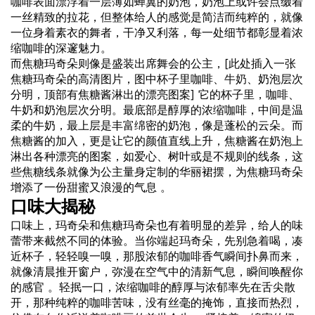
咖啡表面漂浮着一层薄如蝉翼的奶泡，奶泡上或许会点缀着
一丝精致的拉花，但整体给人的感觉是简洁而纯粹的，就像
一位身着素衣的舞者，干净又利落，每一处细节都彰显着浓
缩咖啡的深邃魅力。
而焦糖玛奇朵则像是盛装出席舞会的公主，[此处插入一张
焦糖玛奇朵的高清图片，图中杯子里咖啡、
牛奶
、奶泡层次
分明，顶部有焦糖酱淋出的漂亮图案] 它的杯子里，咖啡、
牛奶和奶泡层次分明。最底部是醇厚的浓缩咖啡，中间是温
柔的牛奶，最上层是丰富绵密的奶泡，像是蓬松的云朵。而
焦糖酱的加入，更是让它的颜值直线上升，焦糖酱在奶泡上
淋出各种漂亮的图案，如爱心、树叶或是不规则的线条，这
些焦糖线条就像为公主量身定制的华丽裙摆，为焦糖玛奇朵
增添了一份甜蜜又浪漫的气息 。
口味大揭秘
口味上，玛奇朵和焦糖玛奇朵也有着明显的差异，给人的味
蕾带来截然不同的体验。当你端起玛奇朵，先别急着喝，凑
近杯子，轻轻嗅一嗅，那股浓郁的咖啡香气瞬间扑鼻而来，
就像清晨推开窗户，弥漫在空气中的清新气息，瞬间唤醒你
的感官 。轻抿一口，浓缩咖啡的醇厚与浓郁率先在舌尖散
开，那种纯粹的咖啡苦味，没有丝毫的掩饰，直接而热烈，