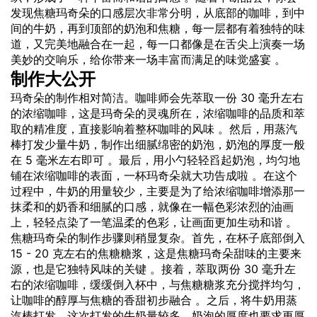
发现焦糖玛奇朵的口感层次非常分明，从底部的咖啡，到中
间的牛奶，再到顶部的奶泡和焦糖，每一层都有着独特的味
道，又完美地融合在一起，每一口都像是在舌尖上演奏一场
美妙的交响乐，给你带来一场丰富而满足的味觉盛宴 。
制作大公开
玛奇朵的制作相对简洁。咖啡师会先萃取一份 30 毫升左右
的浓缩咖啡，这是玛奇朵的灵魂所在，浓缩咖啡的品质和萃
取的精准度，直接影响着整杯咖啡的风味 。然后，用蒸汽
棒打发少量牛奶，制作出细腻绵密的奶泡，奶泡的厚度一般
在 5 毫米左右即可 。最后，用小勺轻轻舀起奶泡，均匀地
铺在浓缩咖啡的表面，一杯玛奇朵就大功告成啦 。在这个
过程中，牛奶的用量较少，主要是为了给浓缩咖啡增添那一
抹柔和的奶香和细腻的口感，就像在一幅色彩浓烈的油画
上，轻轻点染了一笔温柔的色彩，让画面更加生动和谐 。
焦糖玛奇朵的制作步骤则稍显复杂。首先，在杯子底部倒入
15 - 20 克左右的焦糖糖浆，这是焦糖玛奇朵甜味的主要来
源，也是它独特风味的关键 。接着，萃取两份 30 毫升左
右的浓缩咖啡，缓缓倒入杯中，与焦糖糖浆充分搅拌均匀，
让咖啡的醇厚与焦糖的香甜初步融合 。之后，将牛奶用蒸
汽棒打发，这次打发的牛奶量较多，奶泡的厚度也要求更厚