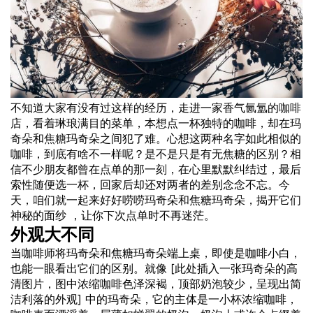
不知道大家有没有过这样的经历，走进一家香气氤氲的
咖啡
店，看着琳琅满目的菜单，本想点一杯独特的咖啡，却在
玛
奇朵
和
焦糖
玛奇朵之间犯了难。心想这两种名字如此相似的
咖啡，到底有啥不一样呢？是不是只是有无焦糖的区别？相
信不少朋友都曾在点单的那一刻，在心里默默纠结过，最后
索性随便选一杯，回家后却还对两者的差别念念不忘。今
天，咱们就一起来好好唠唠玛奇朵和焦糖玛奇朵，揭开它们
神秘的面纱 ，让你下次点单时不再迷茫。
外观大不同
当咖啡师将玛奇朵和焦糖玛奇朵端上桌，即使是咖啡小白，
也能一眼看出它们的区别。就像 [此处插入一张玛奇朵的高
清图片，图中浓缩咖啡色泽深褐，顶部
奶泡
较少，呈现出简
洁利落的外观] 中的玛奇朵，它的主体是一小杯浓缩咖啡，